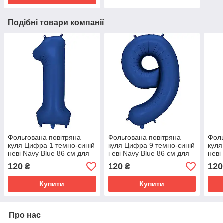
Подібні товари компанії
Фольгована повітряна
Фольгована повітряна
Фоль
куля Цифра 1 темно-синій
куля Цифра 9 темно-синій
куля
неві Navy Blue 86 см для
неві Navy Blue 86 см для
неві
гелію або повітря
гелію або повітря
гелі
120
120
120
₴
₴
Купити
Купити
Про нас