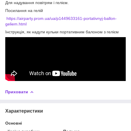
Для надування повітрям і гелієм.
Посилання на гелій
https://airparty.prom.ua/ua/p1449633161-portativnyj-ballon-
geliem.html
Інструкція, як надути кульки портативним балоном з гелієм
Приховати
Характеристики
Основні