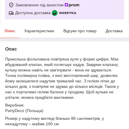
Замовлення під захистом
Доступна доставка
Опис
Характеристики
Відгуки про товар
Доставка
Опис
Прикольна фольгована повітряна куля у формі цифри. Має
вбудований клапан, який полегшує надув. Завдяки клапану,
кульку можна навіть не зав'язувати - вона не здувається.
Тонка полімерна плівка, з якої виготовлений шар, дозволяє
йому залишатися надутим тривалий час. З гелієм літає до
кількох днів, з повітрям не здуває до кількох місяців. Також у
нас є портативні гелеві балони у продажу. Щоб кульки не
улітали, можна придбати вантажики.
Виробник:
PartyDeco (Польща)
Розмір у надутому вигляді близько 86 сантиметрів, у
ненадутому – майже 100 см.