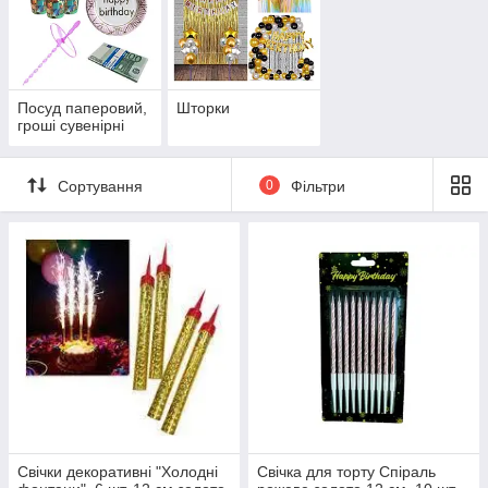
Посуд паперовий,
Шторки
гроші сувенірні
Сортування
0
Фільтри
Свічки декоративні "Холодні
Свічка для торту Спіраль