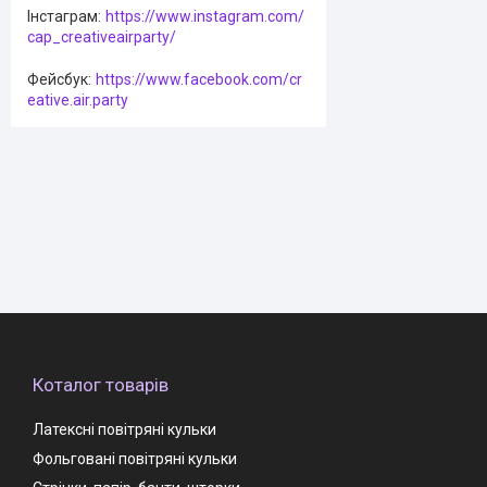
Інстаграм
https://www.instagram.com/
cap_creativeairparty/
Фейсбук
https://www.facebook.com/cr
eative.air.party
Коталог товарів
Латексні повітряні кульки
Фольговані повітряні кульки