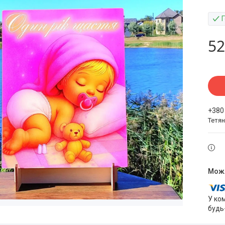
52
+380
Тетя
У ко
будь