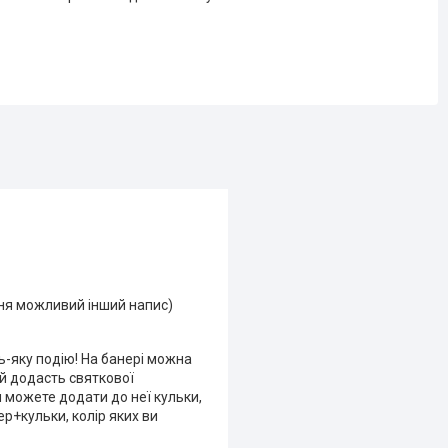
ння можливий інший напис)
-яку подію! На банері можна
ий додасть святкової
 можете додати до неї кульки,
ер+кульки, колір яких ви