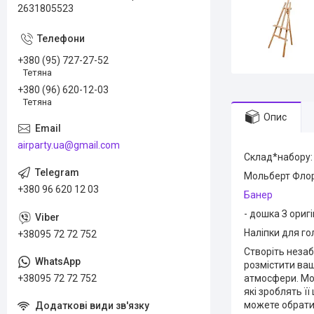
2631805523
+380 (95) 727-27-52
Тетяна
+380 (96) 620-12-03
Тетяна
Опис
airparty.ua@gmail.com
Склад*набору:
Мольберт Флор
+380 96 620 12 03
Банер
- дошка З ориг
Наліпки для го
+38095 72 72 752
Створіть незаб
розмістити ваш
+38095 72 72 752
атмосфери. Мол
які зроблять ї
можете обрати