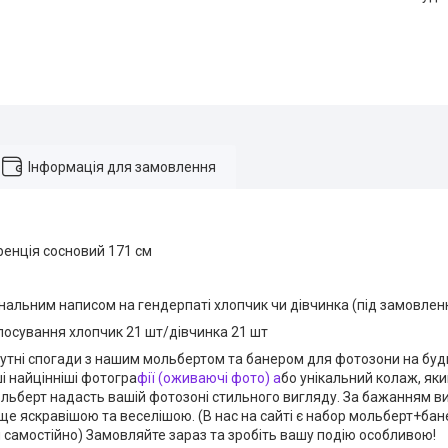
Інформація для замовлення
енція сосновий 171 см
інальним написом на гендерпаті хлопчик чи дівчинка (під замовле
лосування хлопчик 21 шт/дівчинка 21 шт
утні спогади з нашим мольбертом та банером для фотозони на будь
і найцінніші фотогра
фії (оживаючі фото) а
бо унікальний колаж, як
ьберт надасть вашій фотозоні стильного вигляду. За бажанням ви
ї ще яскравішою та веселішою. (В нас на сайті є набор мольберт+бан
 самостійно) Замовляйте зараз та зробіть вашу подію особливою!