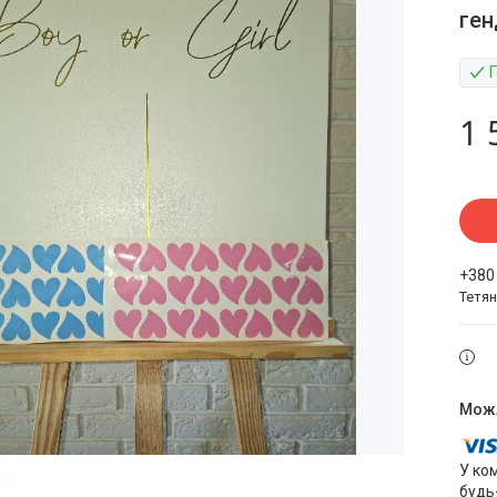
ген
1 
+380
Тетя
У ко
будь