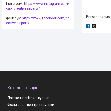
Інстаграм
https://www.instagram.com/
cap_creativeairparty/
Виготовляємо 
Фейсбук
https://www.facebook.com/cr
eative.air.party
Коталог товарів
Латексні повітряні кульки
Фольговані повітряні кульки