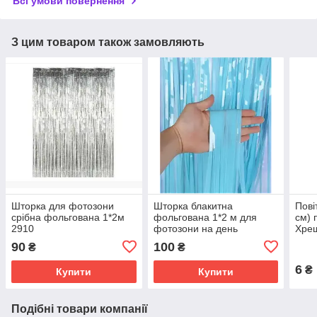
Всі умови повернення
З цим товаром також замовляють
Шторка для фотозони
Шторка блакитна
Пові
срібна фольгована 1*2м
фольгована 1*2 м для
см) 
2910
фотозони на день
Хре
народження або для
90
100
₴
₴
гендерної вечірки
6
₴
Купити
Купити
Подібні товари компанії