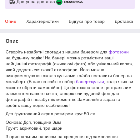
Доступна доставка
Опис
Характеристики
Відгуки про товар
Доставка
Опис
Створіть незабутні спогади з нашим банером для
фотозони
на будь-яку подію! На банері можна розмістити ваші
найцінніші фотографії (оживаючі фото) або унікальний колаж,
який додасть святкової атмосфери. Його можна
використовувати також з кульками та/або поставити банер на
мольберт. (В нас на сайті є набор
банер+кульки
, колір яких ви
можете обрати самостійно) Ця фотозона стане центральним
елементом вашого свята, створюючи чудовий фон для
фотографій і незабутніх моментів. Замовляйте зараз та
зробіть вашу подію особливою!
Дсп ґрунтований акрил розміром круг 50 см
Основа: Дсп, товщина 3мм
Грунт: акриловий, три шари
З оригінальним написом на хрещення під замовлення