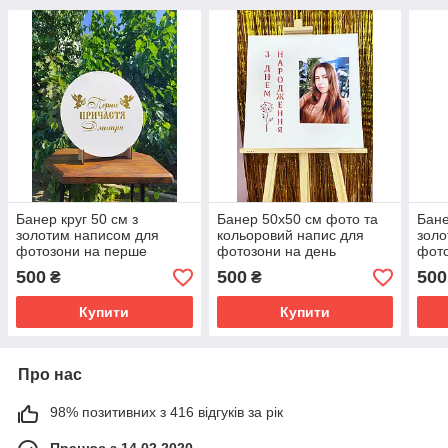
Банер круг 50 см з
Банер 50х50 см фото та
Бане
золотим написом для
кольоровий напис для
золо
фотозони на перше
фотозони на день
фото
причастя
народження
ім'я
500
500
500
₴
₴
Купити
Купити
Про нас
98% позитивних з 416 відгуків за рік