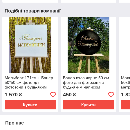
Подібні товари компанії
Мольберт 171см + Банер
Банер коло чорне 50 см
Моль
50*50 см фото для
фото для фотозони з
50х6
фотозони з будь-яким
будь-яким написом
метр
написом
випи
1 570
450
1 8
₴
₴
Купити
Купити
Про нас