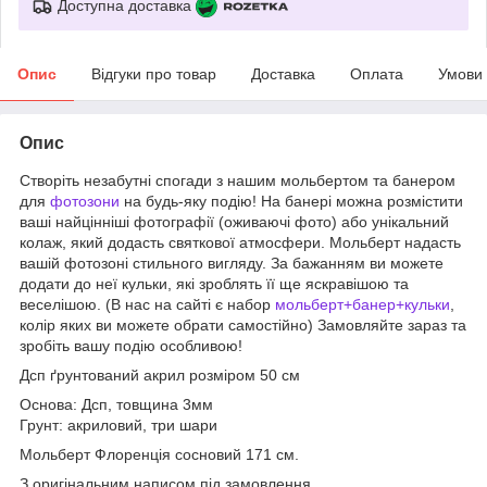
Доступна доставка
Опис
Відгуки про товар
Доставка
Оплата
Умови
Опис
Створіть незабутні спогади з нашим мольбертом та банером
для
фотозони
на будь-яку подію! На банері можна розмістити
ваші найцінніші фотографії (оживаючі фото) або унікальний
колаж, який додасть святкової атмосфери. Мольберт надасть
вашій фотозоні стильного вигляду. За бажанням ви можете
додати до неї кульки, які зроблять її ще яскравішою та
веселішою. (В нас на сайті є набор
мольберт+банер+кульки
,
колір яких ви можете обрати самостійно) Замовляйте зараз та
зробіть вашу подію особливою!
Дсп ґрунтований акрил розміром 50 см
Основа: Дсп, товщина 3мм
Грунт: акриловий, три шари
Мольберт Флоренція сосновий 171 см.
З оригінальним написом під замовлення