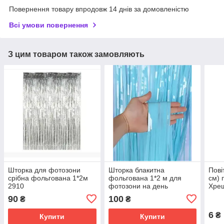
Повернення товару впродовж 14 днів за домовленістю
Всі умови повернення
З цим товаром також замовляють
Шторка для фотозони
Шторка блакитна
Пові
срібна фольгована 1*2м
фольгована 1*2 м для
см) 
2910
фотозони на день
Хре
народження або для
90
100
₴
₴
гендерної вечірки
6
₴
Купити
Купити