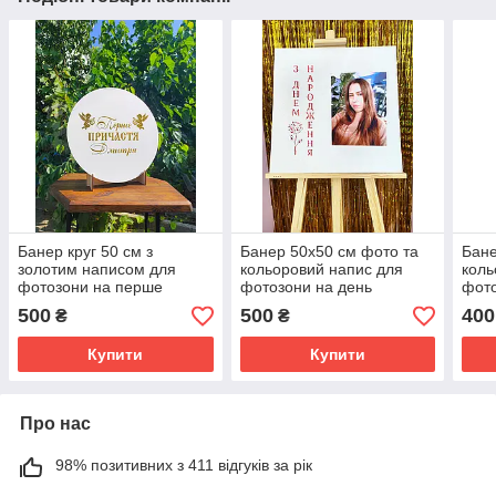
Банер круг 50 см з
Банер 50х50 см фото та
Бане
золотим написом для
кольоровий напис для
коль
фотозони на перше
фотозони на день
фото
причастя
народження
поло
500
500
400
₴
₴
Купити
Купити
Про нас
98% позитивних з 411 відгуків за рік