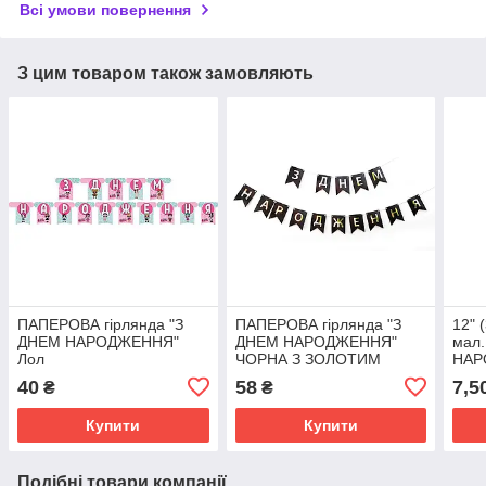
Всі умови повернення
З цим товаром також замовляють
ПАПЕРОВА гірлянда "З
ПАПЕРОВА гірлянда "З
12" 
ДНЕМ НАРОДЖЕННЯ"
ДНЕМ НАРОДЖЕННЯ"
мал.
Лол
ЧОРНА З ЗОЛОТИМ
НАР
(100
40
58
7,5
₴
₴
Купити
Купити
Подібні товари компанії