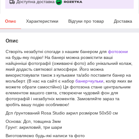
Доступна доставка
Опис
Характеристики
Відгуки про товар
Доставка
Опис
Створіть незабутні спогади з нашим банером для
фотозони
на будь-яку подію! На банері можна розмістити ваші
найцінніші фотографії (оживаючі фото) або унікальний колаж,
який додасть святкової атмосфери. Його можна
використовувати також з кульками та/або поставити банер на
мольберт. (В нас на сайті є набор
банер+кульки
, колір яких ви
можете обрати самостійно) Ця фотозона стане центральним
елементом вашого свята, створюючи чудовий фон для
фотографій і незабутніх моментів. Замовляйте зараз та
зробіть вашу подію особливою!
Дсп ґрунтований Rosa Studio акрил розміром 50х50 см
Основа: Дсп, товщина 3мм
Грунт: акриловий, три шари
Виготовляємо будь-які написи та фото