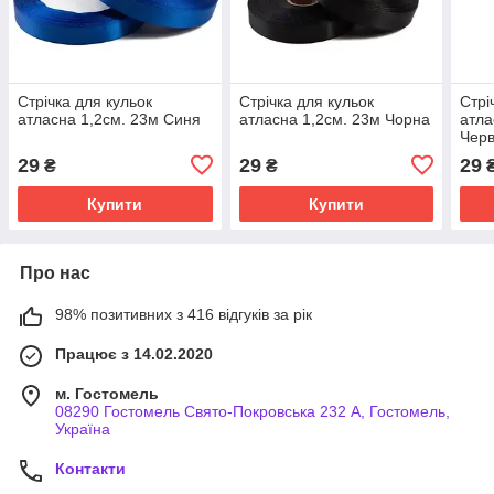
Стрічка для кульок
Стрічка для кульок
Стрі
атласна 1,2см. 23м Синя
атласна 1,2см. 23м Чорна
атла
Чер
29
29
29
₴
₴
Купити
Купити
Про нас
98% позитивних з 416 відгуків за рік
Працює з 14.02.2020
м. Гостомель
08290 Гостомель Свято-Покровська 232 А, Гостомель,
Україна
Контакти