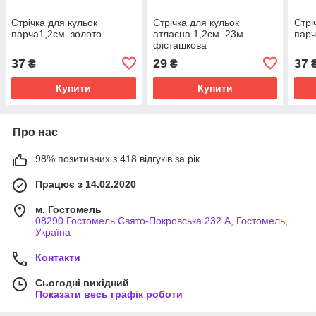
Стрічка для кульок
Стрічка для кульок
Стрі
парча1,2см. золото
атласна 1,2см. 23м
парч
фісташкова
37
29
37
₴
₴
Купити
Купити
Про нас
98% позитивних з 418 відгуків за рік
Працює з 14.02.2020
м. Гостомель
08290 Гостомель Свято-Покровська 232 А, Гостомель,
Україна
Контакти
Сьогодні вихідний
Показати весь графік роботи