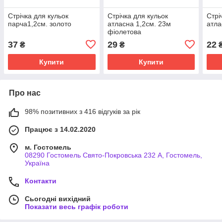
Стрічка для кульок
Стрічка для кульок
Стрі
парча1,2см. золото
атласна 1,2см. 23м
атла
фіолетова
37
29
22
₴
₴
Купити
Купити
Про нас
98% позитивних з 416 відгуків за рік
Працює з 14.02.2020
м. Гостомель
08290 Гостомель Свято-Покровська 232 А, Гостомель,
Україна
Контакти
Сьогодні вихідний
Показати весь графік роботи