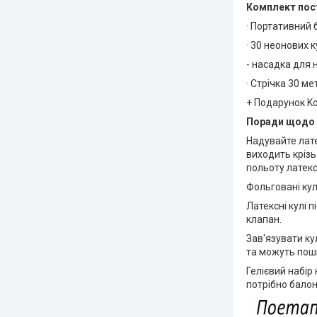
Комплект пос
· Портативний 
· 30 неонових к
- насадка для
· Стрічка 30 ме
+ Подарунок K
Поради щодо 
Надувайте лате
виходить крізь
польоту латекс
Фольговані кул
Латексні кулі 
клапан.
Зав'язувати ку
та можуть пош
Гелієвий набір
потрібно балон 