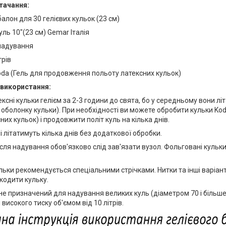
тачання
:
балон для 30 гелієвих кульок (23 см)
уль 10"(23 см) Gemar Італія
 надування
трів
oda (Гель для продовження польоту латексних кульок)
використання:
ксні кульки гелієм за 2-3 години до свята, бо у середньому вони лі
 оболонку кульки). При необхідності ви можете обробити кульки K
них кульок) і продовжити політ куль на кілька днів.
і літатимуть кілька днів без додаткової обробки.
після надування обов'язково слід зав'язати вузол. Фольговані кул
льки рекомендується спеціальними стрічками. Нитки та інші варіан
кодити кульку.
 не призначений для надування великих куль (діаметром 70 і більше
високого тиску об'ємом від 10 літрів.