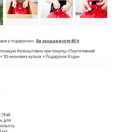
вари у подарунок»
Ви заощаджуєте 80 ₴
позицію безкоштовно при покупці «Портативний
 + 30 неонових кульок + Подарунок Кода»
t (Хай
ль для
польоту
0 мл