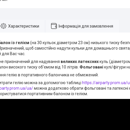
Характеристики
Інформація для замовлення
алон із гелієм
(на 30 кульок діаметром 23 см) низького тиску безп
Призначений, щоб самостійно надути кульки для домашнього свята, 
 для Вас час.
р не призначений для надування
великих
латексних
куль (діаметром
алон високого тиску об'ємом від 10 літрів.
Фольговані
кулі/фігури 
ння гелію в портативного балончика не обмежений.
итрати гелію можна за допомогою таблиці
https://airparty.prom.ua/u
rparty.prom.ua/ua/
можна додатково обрати фольговані та латексні 
ористуватися портативним балоном із гелієм.