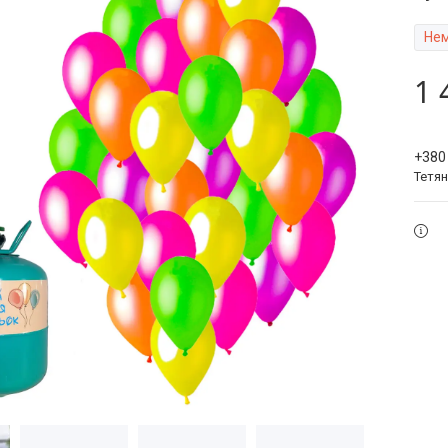
Нем
1 
+380
Тетя