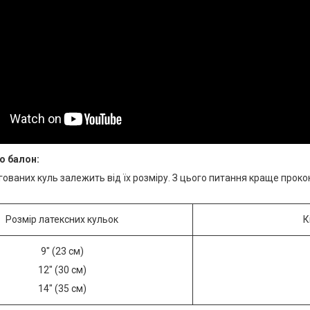
о балон
:
гованих куль залежить від їх розміру. З цього питання краще прок
Розмір латексних кульок
К
9" (23 см)
12" (30 см)
14" (35 см)