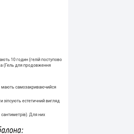
тають 10 годин (гелій поступово
oda (Гель для продовження
ьки мають самозакриваючийся
ти зіпсують естетичний вигляд
 сантиметрів). Для них