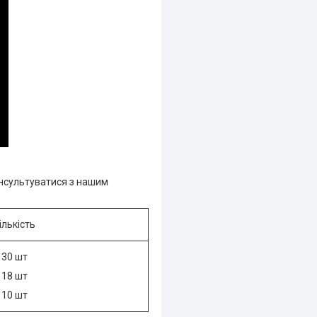
онсультуватися з нашим
ількість
30 шт
18 шт
10 шт