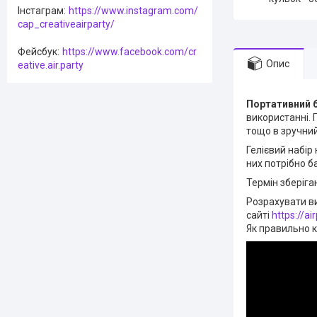
Інстаграм
https://www.instagram.com/
cap_creativeairparty/
Фейсбук
https://www.facebook.com/cr
Опис
eative.air.party
Портативний б
використанні. 
тощо в зручний
Гелієвий набі
них потрібно б
Термін зберіга
Розрахувати в
сайті
https://ai
Як правильно к