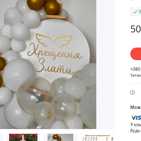
50
+380
Тетя
У ко
будь