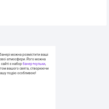
 банері можна розмістити ваші
кової атмосфери. Його можна
 сайті є набор
банер+кульки
,
нтом вашого свята, створюючи
 вашу подію особливою!