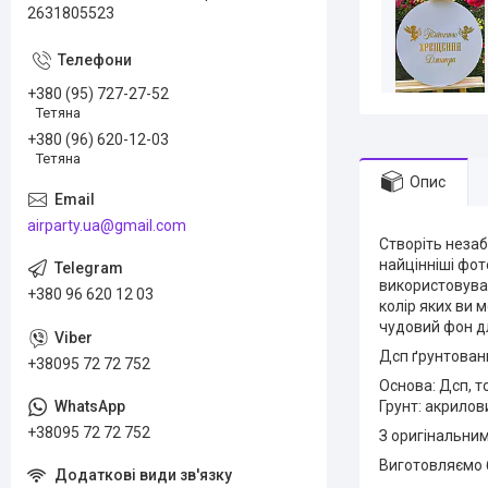
2631805523
+380 (95) 727-27-52
Тетяна
+380 (96) 620-12-03
Тетяна
Опис
airparty.ua@gmail.com
Створіть неза
найцінніші фот
використовуват
+380 96 620 12 03
колір яких ви
чудовий фон дл
Дсп ґрунтовани
+38095 72 72 752
Основа: Дсп, 
Грунт: акрилов
+38095 72 72 752
З оригінальни
Виготовляємо 