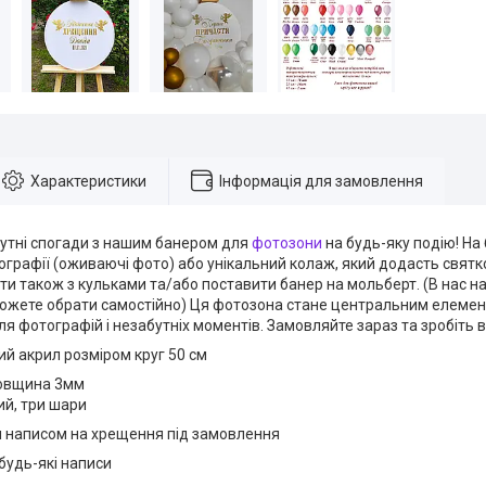
Характеристики
Інформація для замовлення
бутні спогади з нашим банером для
фотозони
на будь-яку подію! На
ографії (оживаючі фото) або унікальний колаж, який додасть свят
и також з кульками та/або поставити банер на мольберт. (В нас на
 можете обрати самостійно) Ця фотозона стане центральним елеме
я фотографій і незабутніх моментів. Замовляйте зараз та зробіть
й акрил розміром круг 50 см
товщина 3мм
ий, три шари
м написом на хрещення під замовлення
будь-які написи