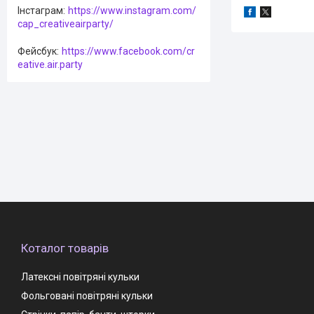
Інстаграм
https://www.instagram.com/
cap_creativeairparty/
Фейсбук
https://www.facebook.com/cr
eative.air.party
Коталог товарів
Латексні повітряні кульки
Фольговані повітряні кульки