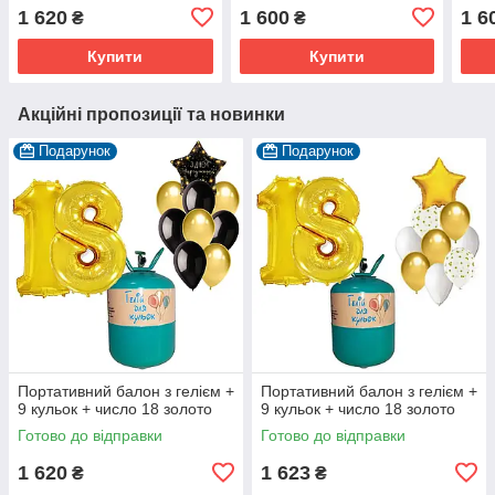
1 620
1 600
1 6
₴
₴
Купити
Купити
Акційні пропозиції та новинки
Подарунок
Подарунок
Портативний балон з гелієм +
Портативний балон з гелієм +
9 кульок + число 18 золото
9 кульок + число 18 золото
Готово до відправки
Готово до відправки
1 620
1 623
₴
₴