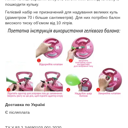
пошкодити кульку.
Гелієвий набір не призначений для надування великих куль
(діаметром 70 і більше сантиметрів). Для них потрібно балон
високого тиску об'ємом від 10 літрів.
Доставка по Україні
Є післяплата
ТУ У 93.2-34690103-001:2020