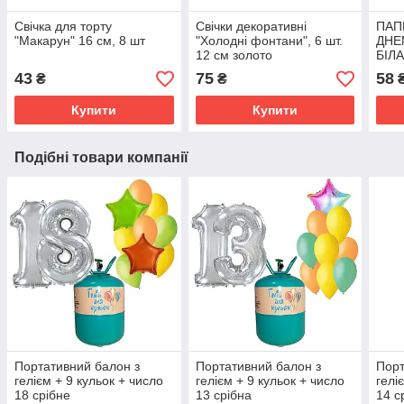
Свічка для торту
Свічки декоративні
ПАП
"Макарун" 16 см, 8 шт
"Холодні фонтани", 6 шт.
ДНЕ
12 см золото
БІЛА
РІЗ
43
75
58
₴
₴
ЗІР
Купити
Купити
Подібні товари компанії
Портативний балон з
Портативний балон з
Порт
гелієм + 9 кульок + число
гелієм + 9 кульок + число
гелі
18 срібне
13 срібна
14 с