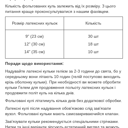
Кількість фольгованих куль залежить від їх розміру. З цього
питання краще проконсультуватися з нашим фахівцем.
Розмір латексних кульок
Кількість
9" (23 см)
30 шт
12" (30 см)
18 шт
14" (35 см)
10 шт
Поради щодо використання:
Надувайте латексні кульки гелієм за 2-3 години до свята, бо у
середньому вони літають 10 годин (гелій поступово виходить
крізь оболонку кульки). При необхідності ви можете обробити
кульки Гелем для продовження польоту латексних кульок і
продовжити політ куль на кілька днів.
Фольговані кулі літатимуть кілька днів без додаткової обробки.
Латексні кулі після надування обов'язково слід зав'язати
вузол. Фольговані кульки мають самозакриваючийся клапан.
Зав'язувати кульки рекомендується спеціальними стрічками.
Нитки та інші варіанти зіпсують естетичний вигляд та можуть