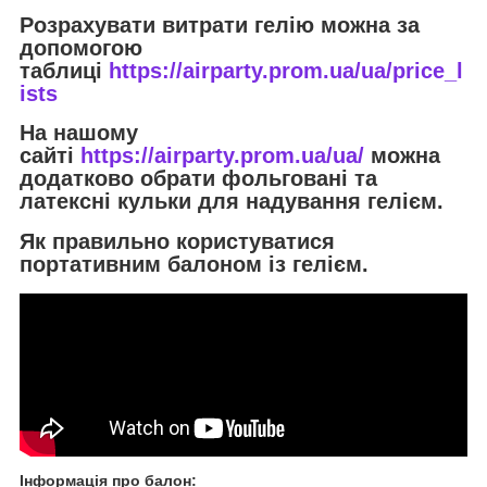
Розрахувати витрати гелію можна за
допомогою
таблиці
https://airparty.prom.ua/ua/price_l
ists
На нашому
сайті
https://airparty.prom.ua/ua/
можна
додатково обрати фольговані та
латексні кульки для надування гелієм.
Як правильно користуватися
портативним балоном із гелієм.
Інформація про балон
: