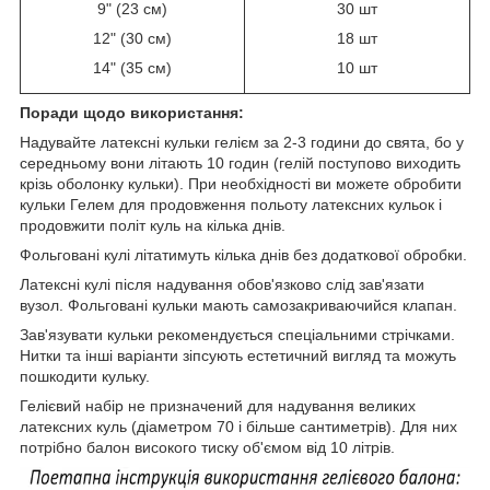
9" (23 см)
30 шт
12" (30 см)
18 шт
14" (35 см)
10 шт
Поради щодо використання:
Надувайте латексні кульки гелієм за 2-3 години до свята, бо у
середньому вони літають 10 годин (гелій поступово виходить
крізь оболонку кульки). При необхідності ви можете обробити
кульки Гелем для продовження польоту латексних кульок і
продовжити політ куль на кілька днів.
Фольговані кулі літатимуть кілька днів без додаткової обробки.
Латексні кулі після надування обов'язково слід зав'язати
вузол. Фольговані кульки мають самозакриваючийся клапан.
Зав'язувати кульки рекомендується спеціальними стрічками.
Нитки та інші варіанти зіпсують естетичний вигляд та можуть
пошкодити кульку.
Гелієвий набір не призначений для надування великих
латексних куль (діаметром 70 і більше сантиметрів). Для них
потрібно балон високого тиску об'ємом від 10 літрів.