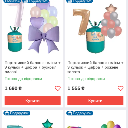
Новинка
Подарунок
Подарунок
Портативний балон з гелієм +
Портативний балон з гелієм +
9 кульок + цифра 7 бузкові/
9 кульок + цифра 7 рожеве
лилові
золото
Готово до відправки
Готово до відправки
1 690
1 555
₴
₴
Купити
Купити
Подарунок
Подарунок