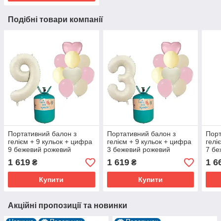
Подібні товари компанії
Портативний балон з
Портативний балон з
Порт
гелієм + 9 кульок + цифра
гелієм + 9 кульок + цифра
гелі
9 бежевий рожевий
3 бежевий рожевий
7 бе
літа
1 619
1 619
1 6
₴
₴
Купити
Купити
Акційні пропозиції та новинки