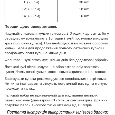
9" (23 см)
30 шт
12" (30 см)
18 шт
14" (35 см)
10 шт
Поради щодо використання:
Надувайте латексні кульки гелієм за 2-3 години до свята, бо у
середньому вони літають 10 годин (гелій поступово виходить
крізь оболонку кульки). При необхідності ви можете обробити
кульки Гелем для продовження польоту латексних кульок і
продовжити політ куль на кілька днів.
Фольговані кулі літатимуть кілька днів без додаткової обробки.
Латексні кулі після надування обов'язково слід зав'язати
вузол. Фольговані кульки мають самозакриваючийся клапан.
Зав'язувати кульки рекомендується спеціальними стрічками.
Нитки та інші варіанти зіпсують естетичний вигляд та можуть
пошкодити кульку.
Гелієвий набір не призначений для надування великих
латексних куль (діаметром 70 і більше сантиметрів). Для них
потрібно балон високого тиску об'ємом від 10 літрів.