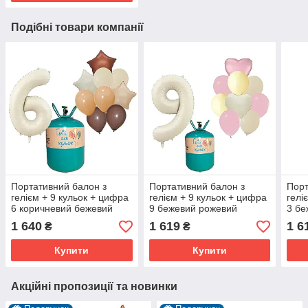
Подібні товари компанії
Портативний балон з
Портативний балон з
Порт
гелієм + 9 кульок + цифра
гелієм + 9 кульок + цифра
гелі
6 коричневий бежевий
9 бежевий рожевий
3 бе
1 640
1 619
1 6
₴
₴
Купити
Купити
Акційні пропозиції та новинки