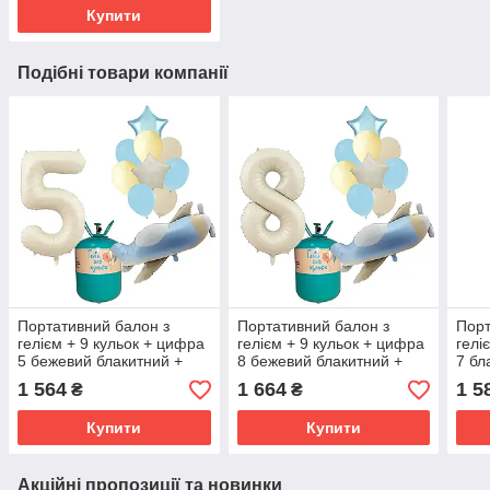
Купити
Подібні товари компанії
Портативний балон з
Портативний балон з
Порт
гелієм + 9 кульок + цифра
гелієм + 9 кульок + цифра
гелі
5 бежевий блакитний +
8 бежевий блакитний +
7 бл
літачок
літачок
1 564
1 664
1 5
₴
₴
Купити
Купити
Акційні пропозиції та новинки