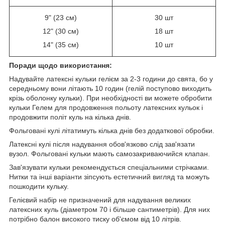
9" (23 см)
30 шт
12" (30 см)
18 шт
14" (35 см)
10 шт
Поради щодо використання:
Надувайте латексні кульки гелієм за 2-3 години до свята, бо у
середньому вони літають 10 годин (гелій поступово виходить
крізь оболонку кульки). При необхідності ви можете обробити
кульки Гелем для продовження польоту латексних кульок і
продовжити політ куль на кілька днів.
Фольговані кулі літатимуть кілька днів без додаткової обробки.
Латексні кулі після надування обов'язково слід зав'язати
вузол. Фольговані кульки мають самозакриваючийся клапан.
Зав'язувати кульки рекомендується спеціальними стрічками.
Нитки та інші варіанти зіпсують естетичний вигляд та можуть
пошкодити кульку.
Гелієвий набір не призначений для надування великих
латексних куль (діаметром 70 і більше сантиметрів). Для них
потрібно балон високого тиску об'ємом від 10 літрів.