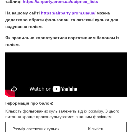
таблиці
https://airparty.prom.ua/ua/price_lists
На нашому сайті
https://airparty.prom.ua/ua/
можна
додатково обрати фольговані та латексні кульки для
надування гелієм.
Як правильно користуватися портативним балоном із
гелієм.
Інформація про балон
:
Кількість фольгованих куль залежить від їх розміру. З цього
питання краще проконсультуватися з нашим фахівцем.
Розмір латексних кульок
Кількість