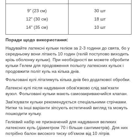
9" (23 см)
30 шт
12" (30 см)
18 шт
14" (35 см)
10 шт
Поради щодо використання:
Надувайте латексні кульки гелієм за 2-3 години до свята, бо у
середньому вони літають 10 годин (гелій поступово виходить
крізь оболонку кульки). При необхідності ви можете обробити
кульки Гелем для продовження польоту латексних кульок і
продовжити політ куль на кілька днів.
Фольговані кулі літатимуть кілька днів без додаткової обробки.
Латексні кулі після надування обов'язково слід зав'язати
вузол. Фольговані кульки мають самозакриваючийся клапан.
Зав'язувати кульки рекомендується спеціальними стрічками.
Нитки та інші варіанти зіпсують естетичний вигляд та можуть
пошкодити кульку.
Гелієвий набір не призначений для надування великих
латексних куль (діаметром 70 і більше сантиметрів). Для них
потрібно балон високого тиску об'ємом від 10 літрів.