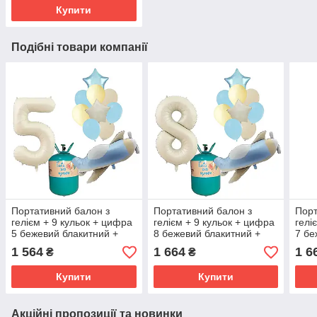
Купити
Подібні товари компанії
Портативний балон з
Портативний балон з
Порт
гелієм + 9 кульок + цифра
гелієм + 9 кульок + цифра
гелі
5 бежевий блакитний +
8 бежевий блакитний +
7 бе
літачок
літачок
літа
1 564
1 664
1 6
₴
₴
Купити
Купити
Акційні пропозиції та новинки