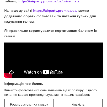
таблиці
https://airparty.prom.ua/ua/price_lists
На нашому сайті
https://airparty.prom.ua/ua/
можна
додатково обрати фольговані та латексні кульки для
надування гелієм.
Як правильно користуватися портативним балоном із
гелієм.
Інформація про балон
:
Кількість фольгованих куль залежить від їх розміру. З цього
питання краще проконсультуватися з нашим фахівцем.
Розмір латексних кульок
Кількість