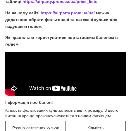
таблиці
https://airparty.prom.ua/ua/price_lists
На нашому сайті
https://airparty.prom.ua/ua/
можна
додатково обрати фольговані та латексні кульки для
надування гелієм.
Як правильно користуватися портативним балоном із
гелієм.
Інформація про балон
:
Кількість фольгованих куль залежить від їх розміру. З цього
питання краще проконсультуватися з нашим фахівцем.
Розмір латексних кульок
Кількість