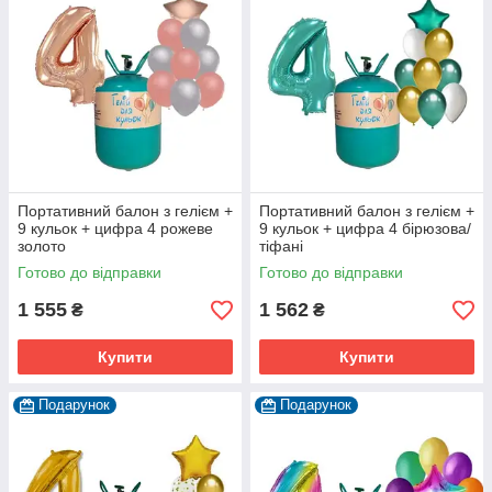
Портативний балон з гелієм +
Портативний балон з гелієм +
9 кульок + цифра 4 рожеве
9 кульок + цифра 4 бірюзова/
золото
тіфані
Готово до відправки
Готово до відправки
1 555
1 562
₴
₴
Купити
Купити
Подарунок
Подарунок