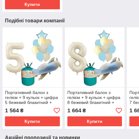
Купити
Подібні товари компанії
Портативний балон з
Портативний балон з
Порт
гелієм + 9 кульок + цифра
гелієм + 9 кульок + цифра
гелі
5 бежевий блакитний +
8 бежевий блакитний +
7 бе
літачок
літачок
літа
1 564
1 664
1 6
₴
₴
Купити
Купити
Акційні пропозиції та новинки