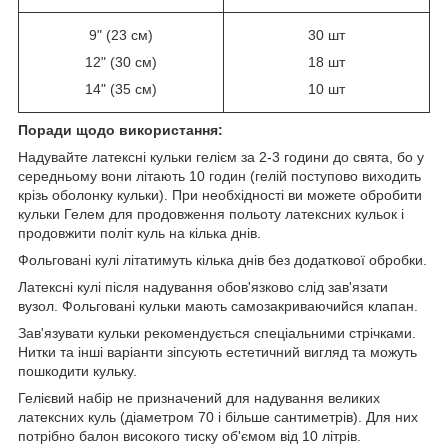
9" (23 см)
30 шт
12" (30 см)
18 шт
14" (35 см)
10 шт
Поради щодо використання:
Надувайте латексні кульки гелієм за 2-3 години до свята, бо у
середньому вони літають 10 годин (гелій поступово виходить
крізь оболонку кульки). При необхідності ви можете обробити
кульки Гелем для продовження польоту латексних кульок і
продовжити політ куль на кілька днів.
Фольговані кулі літатимуть кілька днів без додаткової обробки.
Латексні кулі після надування обов'язково слід зав'язати
вузол. Фольговані кульки мають самозакриваючийся клапан.
Зав'язувати кульки рекомендується спеціальними стрічками.
Нитки та інші варіанти зіпсують естетичний вигляд та можуть
пошкодити кульку.
Гелієвий набір не призначений для надування великих
латексних куль (діаметром 70 і більше сантиметрів). Для них
потрібно балон високого тиску об'ємом від 10 літрів.