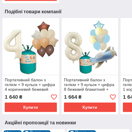
Подібні товари компанії
Портативний балон з
Портативний балон з
Порт
гелієм + 9 кульок + цифра
гелієм + 9 кульок + цифра
гелі
4 коричневий бежевий
8 бежевий блакитний +
1 ко
літачок
1 640
1 664
1 6
₴
₴
Купити
Купити
Акційні пропозиції та новинки