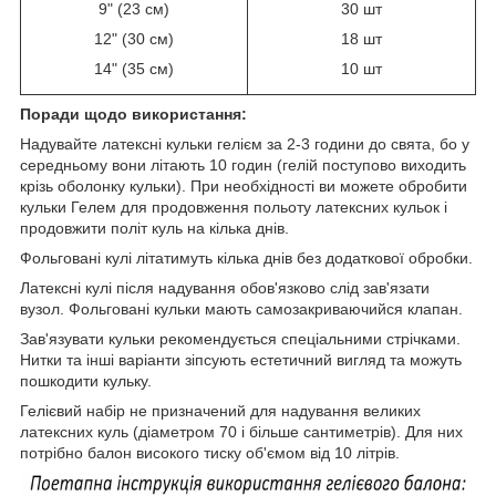
9" (23 см)
30 шт
12" (30 см)
18 шт
14" (35 см)
10 шт
Поради щодо використання:
Надувайте латексні кульки гелієм за 2-3 години до свята, бо у
середньому вони літають 10 годин (гелій поступово виходить
крізь оболонку кульки). При необхідності ви можете обробити
кульки Гелем для продовження польоту латексних кульок і
продовжити політ куль на кілька днів.
Фольговані кулі літатимуть кілька днів без додаткової обробки.
Латексні кулі після надування обов'язково слід зав'язати
вузол. Фольговані кульки мають самозакриваючийся клапан.
Зав'язувати кульки рекомендується спеціальними стрічками.
Нитки та інші варіанти зіпсують естетичний вигляд та можуть
пошкодити кульку.
Гелієвий набір не призначений для надування великих
латексних куль (діаметром 70 і більше сантиметрів). Для них
потрібно балон високого тиску об'ємом від 10 літрів.