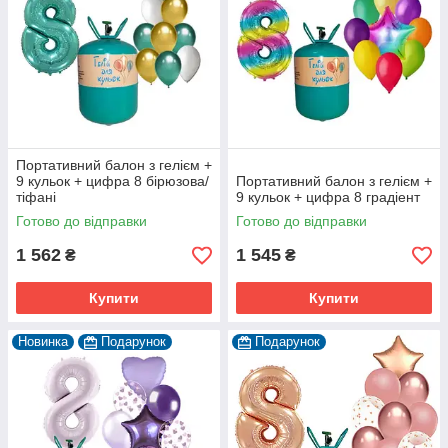
Портативний балон з гелієм +
9 кульок + цифра 8 бірюзова/
Портативний балон з гелієм +
тіфані
9 кульок + цифра 8 градіент
Готово до відправки
Готово до відправки
1 562
1 545
₴
₴
Купити
Купити
Новинка
Подарунок
Подарунок