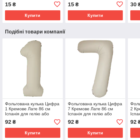
15
15
30
₴
₴
Купити
Купити
Подібні товари компанії
Фольгована кулька Цифра
Фольгована кулька Цифра
Фоль
1 Кремове Лате 86 см
7 Кремове Лате 86 см
2 Кр
Іспанія для гелію або
Іспанія для гелію або
Іспа
повітря Slim Matte Creamy
повітря Slim Matte Creamy
пові
92
92
92
₴
₴
Latte 34"
Latte 34"
Latt
Купити
Купити