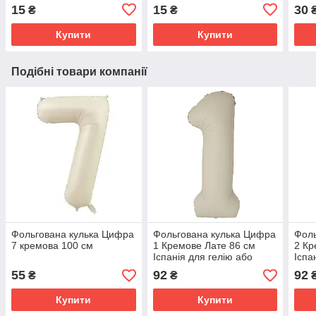
15
15
30
₴
₴
Купити
Купити
Подібні товари компанії
Фольгована кулька Цифра
Фольгована кулька Цифра
Фоль
7 кремова 100 см
1 Кремове Лате 86 см
2 Кр
Іспанія для гелію або
Іспа
повітря Slim Matte Creamy
пові
55
92
92
₴
₴
Latte 34"
Latt
Купити
Купити