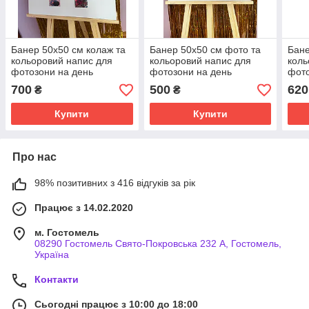
Банер 50х50 см колаж та
Банер 50х50 см фото та
Бане
кольоровий напис для
кольоровий напис для
коль
фотозони на день
фотозони на день
фото
народження
народження
наро
700
500
620
₴
₴
Купити
Купити
Про нас
98% позитивних з 416 відгуків за рік
Працює з 14.02.2020
м. Гостомель
08290 Гостомель Свято-Покровська 232 А, Гостомель,
Україна
Контакти
Сьогодні працює з 10:00 до 18:00