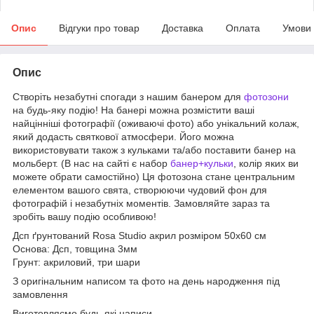
Опис
Відгуки про товар
Доставка
Оплата
Умови
Опис
Створіть незабутні спогади з нашим банером для
фотозони
на будь-яку подію! На банері можна розмістити ваші
найцінніші фотографії (оживаючі фото) або унікальний колаж,
який додасть святкової атмосфери. Його можна
використовувати також з кульками та/або поставити банер на
мольберт. (В нас на сайті є набор
банер+кульки
, колір яких ви
можете обрати самостійно) Ця фотозона стане центральним
елементом вашого свята, створюючи чудовий фон для
фотографій і незабутніх моментів. Замовляйте зараз та
зробіть вашу подію особливою!
Дсп ґрунтований Rosa Studio акрил розміром 50х60 см
Основа: Дсп, товщина 3мм
Грунт: акриловий, три шари
З оригінальним написом та фото на день народження під
замовлення
Виготовляємо будь-які написи