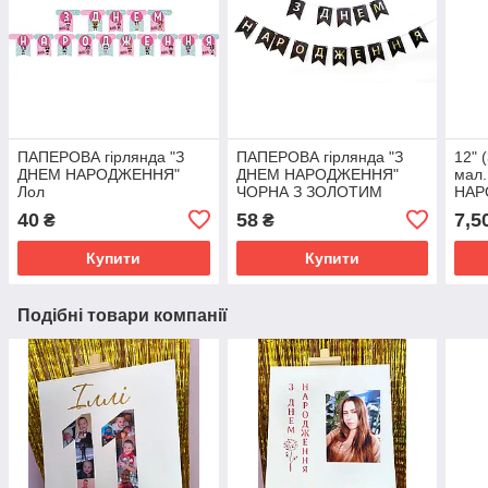
ПАПЕРОВА гірлянда "З
ПАПЕРОВА гірлянда "З
12" 
ДНЕМ НАРОДЖЕННЯ"
ДНЕМ НАРОДЖЕННЯ"
мал.
Лол
ЧОРНА З ЗОЛОТИМ
НАР
(100
40
58
7,5
₴
₴
Купити
Купити
Подібні товари компанії