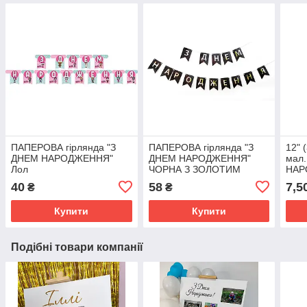
ПАПЕРОВА гірлянда "З
ПАПЕРОВА гірлянда "З
12" 
ДНЕМ НАРОДЖЕННЯ"
ДНЕМ НАРОДЖЕННЯ"
мал.
Лол
ЧОРНА З ЗОЛОТИМ
НАР
(100
40
58
7,5
₴
₴
Купити
Купити
Подібні товари компанії