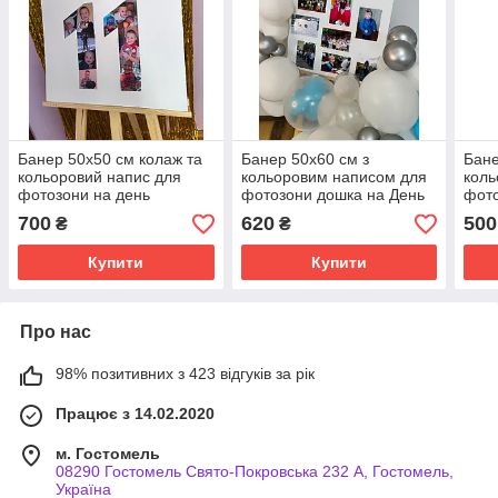
Банер 50х50 см колаж та
Банер 50х60 см з
Бане
кольоровий напис для
кольоровим написом для
коль
фотозони на день
фотозони дошка на День
фото
народження
народження з фото
нар
700
620
500
₴
₴
Купити
Купити
Про нас
98% позитивних з 423 відгуків за рік
Працює з 14.02.2020
м. Гостомель
08290 Гостомель Свято-Покровська 232 А, Гостомель,
Україна