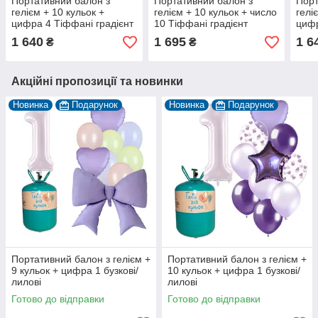
Портативний балон з
Портативний балон з
Порт
гелієм + 10 кульок +
гелієм + 10 кульок + число
гелі
цифра 4 Тіффані градієнт
10 Тіффані градієнт
цифр
1 640
1 695
1 6
₴
₴
Акційні пропозиції та новинки
Новинка
Подарунок
Новинка
Подарунок
Портативний балон з гелієм +
Портативний балон з гелієм +
9 кульок + цифра 1 бузкові/
10 кульок + цифра 1 бузкові/
лилові
лилові
Готово до відправки
Готово до відправки