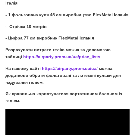
Італія
- 1 фольгована куля 45 см виробництво FlexMetal Іспанія
· Стрічка 10 метрів
- Цифра 77 см виробник FlexMetal Іспанія
Розрахувати витрати гелію можна за допомогою
таблиці
https://airparty.prom.ua/ua/price_lists
На нашому сайті
https://airparty.prom.ua/ua/
можна
додатково обрати фольговані та латексні кульки для
надування гелієм.
Як правильно користуватися портативним балоном із
гелієм.