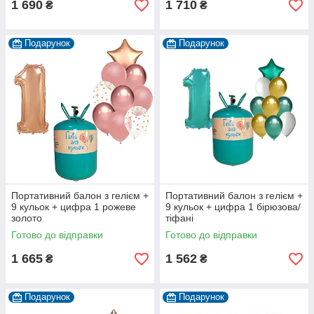
1 690
1 710
₴
₴
Подарунок
Подарунок
Портативний балон з гелієм +
Портативний балон з гелієм +
9 кульок + цифра 1 рожеве
9 кульок + цифра 1 бірюзова/
золото
тіфані
Готово до відправки
Готово до відправки
1 665
1 562
₴
₴
Подарунок
Подарунок