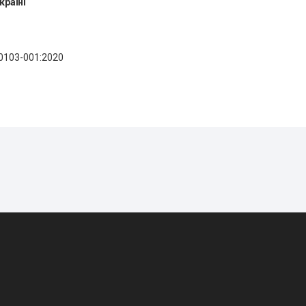
країні
90103-001:2020