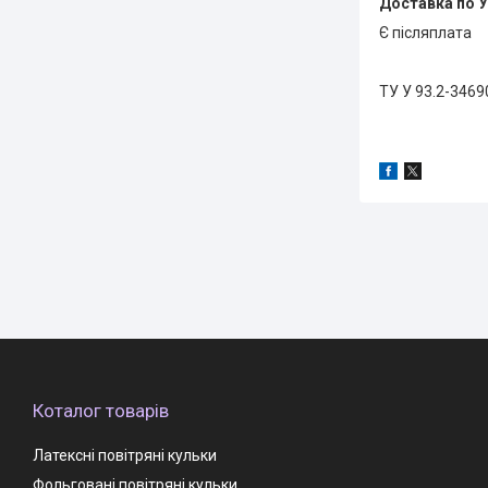
Доставка по У
Є післяплата
ТУ У 93.2-346
Коталог товарів
Латексні повітряні кульки
Фольговані повітряні кульки