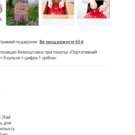
отримай подарунок
Ви заощаджуєте 65 ₴
позицію безкоштовно при покупці «Портативний
 + 9 кульок + цифра 1 срібна»
t (Хай
ль для
польоту
0 мл