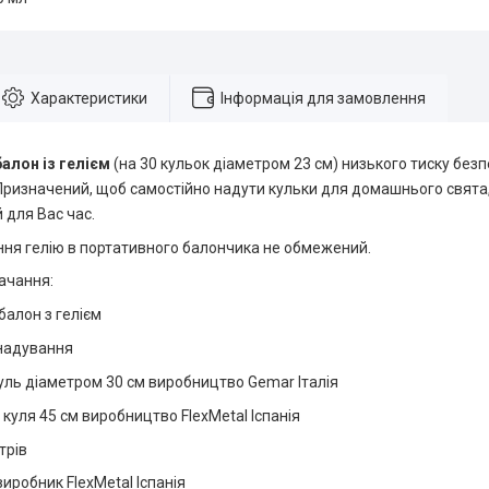
Характеристики
Інформація для замовлення
алон із гелієм
(на 30 кульок діаметром 23 см) низького тиску безп
Призначений, щоб самостійно надути кульки для домашнього свята, 
 для Вас час.
ння гелію в портативного балончика не обмежений.
ачання:
балон з гелієм
 надування
куль діаметром 30 см виробництво Gemar Італія
 куля 45 см виробництво FlexMetal Іспанія
трів
виробник FlexMetal Іспанія