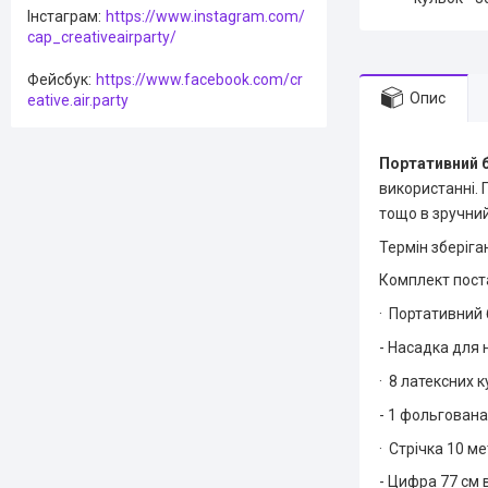
Інстаграм
https://www.instagram.com/
cap_creativeairparty/
Фейсбук
https://www.facebook.com/cr
Опис
eative.air.party
Портативний б
використанні. 
тощо в зручний
Термін зберіга
Комплект пост
· Портативний 
- Насадка для
· 8 латексних 
- 1 фольгована
· Стрічка 10 ме
- Цифра 77 см 