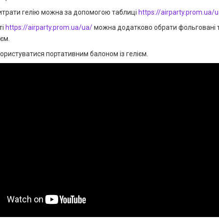
итрати гелію можна за допомогою таблиці
https://airparty.prom.ua/u
ті
https://airparty.prom.ua/ua/
можна додатково обрати фольговані т
єм.
ористуватися портативним балоном із гелієм.