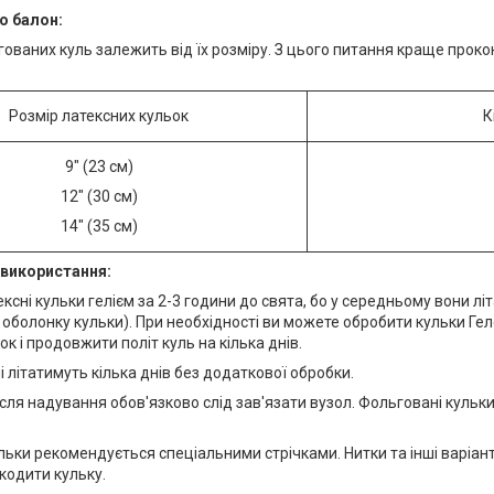
о балон
:
гованих куль залежить від їх розміру. З цього питання краще прок
Розмір латексних кульок
К
9" (23 см)
12" (30 см)
14" (35 см)
використання:
ксні кульки гелієм за 2-3 години до свята, бо у середньому вони лі
 оболонку кульки). При необхідності ви можете обробити кульки Г
ок і продовжити політ куль на кілька днів.
і літатимуть кілька днів без додаткової обробки.
після надування обов'язково слід зав'язати вузол. Фольговані кул
льки рекомендується спеціальними стрічками. Нитки та інші варіан
кодити кульку.