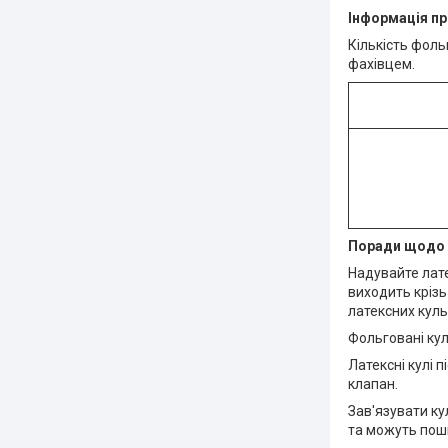
Інформація пр
Кількість фоль
фахівцем.
Поради щодо 
Надувайте лате
виходить крізь
латексних куль
Фольговані кул
Латексні кулі 
клапан.
Зав'язувати ку
та можуть пош