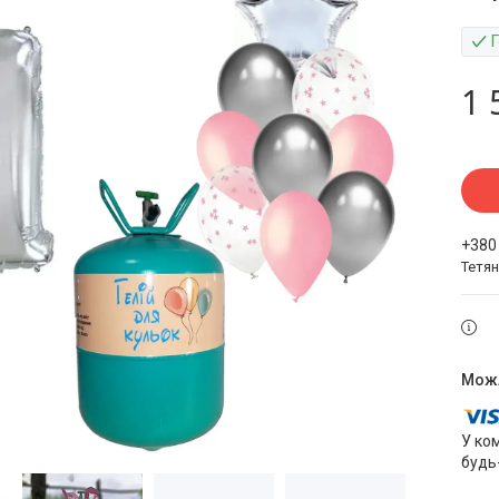
1 
+380
Тетя
У ко
будь