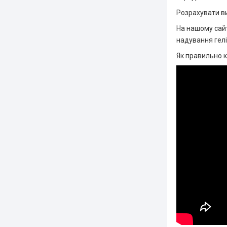
Розрахувати в
На нашому сай
надування гелі
Як правильно к