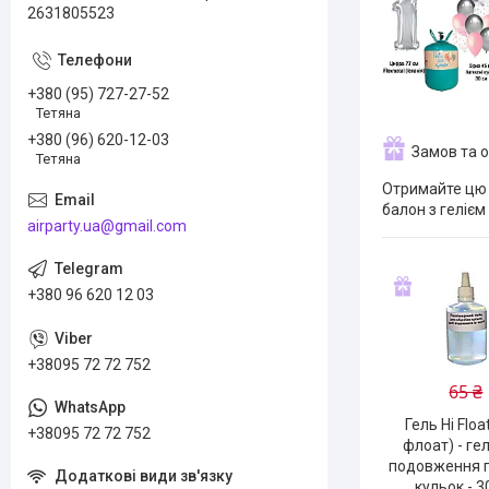
2631805523
+380 (95) 727-27-52
Тетяна
+380 (96) 620-12-03
Замов та 
Тетяна
Отримайте цю 
балон з гелієм
airparty.ua@gmail.com
+380 96 620 12 03
+38095 72 72 752
65 ₴
Гель Hi Floa
+38095 72 72 752
флоат) - ге
подовження 
кульок - 3