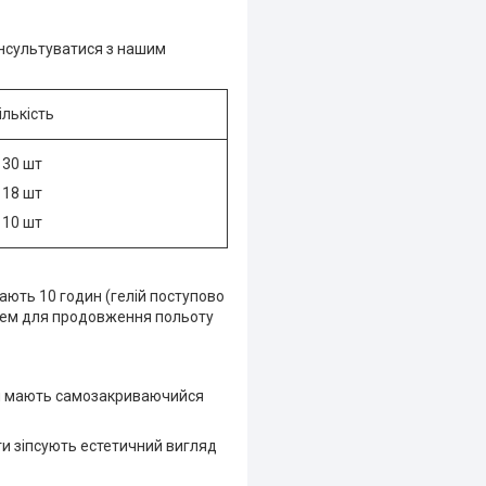
онсультуватися з нашим
ількість
30 шт
18 шт
10 шт
тають 10 годин (гелій поступово
елем для продовження польоту
ьки мають самозакриваючийся
ти зіпсують естетичний вигляд