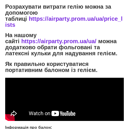
Розрахувати витрати гелію можна за
допомогою
таблиці
https://airparty.prom.ua/ua/price_l
ists
На нашому
сайті
https://airparty.prom.ua/ua/
можна
додатково обрати фольговані та
латексні кульки для надування гелієм.
Як правильно користуватися
портативним балоном із гелієм.
Інформація про балон
: