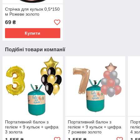
Стрічка для кульок 0,5*150
м Рожеве золото
69
₴
Купити
Подібні товари компанії
Портативний балон з
Портативний балон з
Порт
гелієм + 9 кульок + цифра
гелієм + 9 кульок + цифра
гелі
3 золота
7 рожеве золото
4 зо
1 555
1 555
1 5