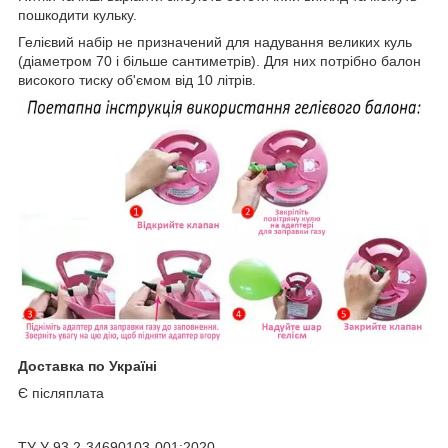
пошкодити кульку.
Гелієвий набір не призначений для надування великих куль
(діаметром 70 і більше сантиметрів). Для них потрібно балон
високого тиску об'ємом від 10 літрів.
Доставка по Україні
Є післяплата
ТУ У 93.2-34690103-001:2020