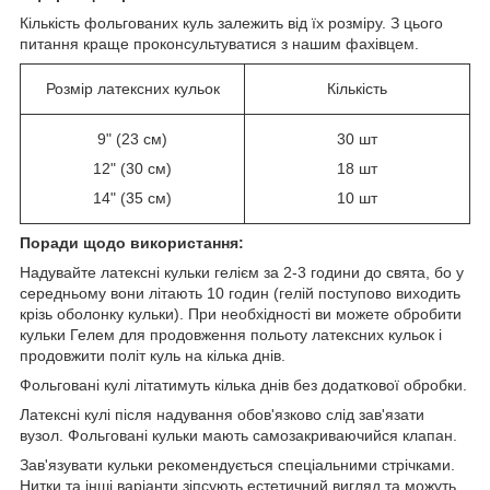
Кількість фольгованих куль залежить від їх розміру. З цього
питання краще проконсультуватися з нашим фахівцем.
Розмір латексних кульок
Кількість
9" (23 см)
30 шт
12" (30 см)
18 шт
14" (35 см)
10 шт
Поради щодо використання:
Надувайте латексні кульки гелієм за 2-3 години до свята, бо у
середньому вони літають 10 годин (гелій поступово виходить
крізь оболонку кульки). При необхідності ви можете обробити
кульки Гелем для продовження польоту латексних кульок і
продовжити політ куль на кілька днів.
Фольговані кулі літатимуть кілька днів без додаткової обробки.
Латексні кулі після надування обов'язково слід зав'язати
вузол. Фольговані кульки мають самозакриваючийся клапан.
Зав'язувати кульки рекомендується спеціальними стрічками.
Нитки та інші варіанти зіпсують естетичний вигляд та можуть