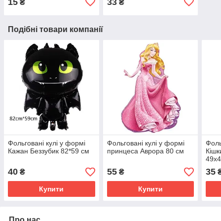
15
33
₴
₴
Подібні товари компанії
Фольговані кулі у формі
Фольговані кулі у формі
Фоль
Кажан Беззубик 82*59 см
принцеса Аврора 80 см
Кішк
49х4
40
55
35
₴
₴
Купити
Купити
Про нас