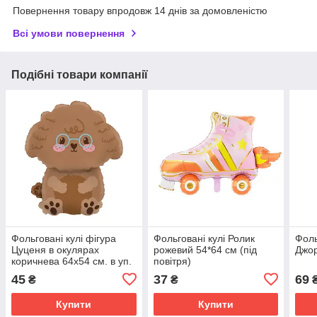
Повернення товару впродовж 14 днів за домовленістю
Всі умови повернення
Подібні товари компанії
Фольговані кулі фігура
Фольговані кулі Ролик
Фоль
Цуценя в окулярах
рожевий 54*64 см (під
Джор
коричнева 64х54 см. в уп.
повітря)
45
37
69
₴
₴
Купити
Купити