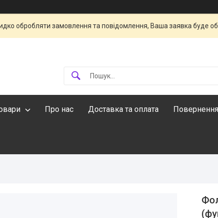
идко обробляти замовлення та повідомлення, Ваша заявка буде о
овари
Про нас
Доставка та оплата
Повернення
Фол
(фу