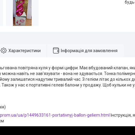
будь
Характеристики
Інформація для замовлення
ьгована повітряна куля у формі цифри. Має вбудований клапан, як
у можна навіть не зав'язувати - вона не здувається. Тонка полімерн
йому залишатися надутим тривалий час. З гелієм літає до кількох дн
в. Також у нас є портативні гелеві балони у продажу. Щоб кульки не
нія)
ty.prom.ua/ua/p1449633161-portativnyj-ballon-geliem.html
Інструкція, 
єм