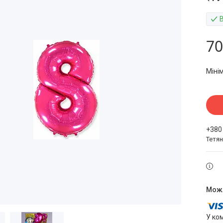
70
Міні
+380
Тетя
У ко