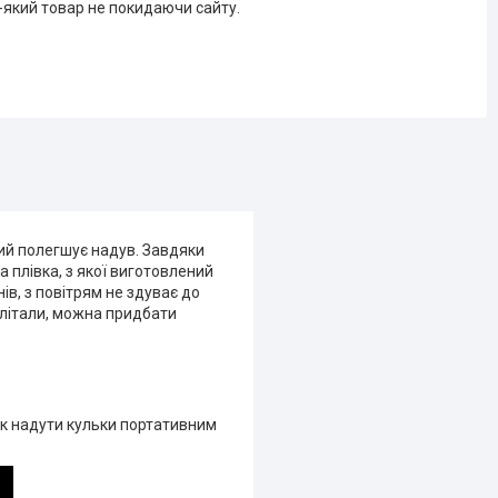
-який товар не покидаючи сайту.
ий полегшує надув. Завдяки
а плівка, з якої виготовлений
ів, з повітрям не здуває до
 улітали, можна придбати
як надути кульки портативним