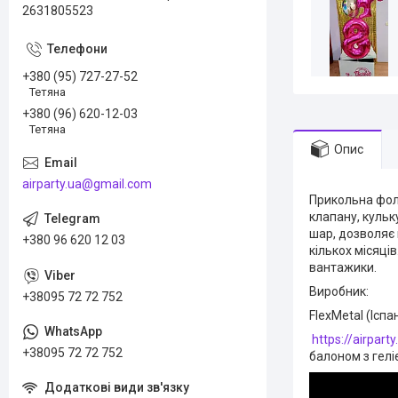
2631805523
+380 (95) 727-27-52
Тетяна
+380 (96) 620-12-03
Тетяна
Опис
airparty.ua@gmail.com
Прикольна фол
клапану, кульк
шар, дозволяє 
+380 96 620 12 03
кількох місяці
вантажики.
Виробник:
+38095 72 72 752
FlexMetal (Іспа
https://airpar
+38095 72 72 752
балоном з гелі