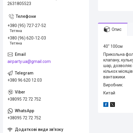
2631805523
+380 (95) 727-27-52
Опис
Тетяна
+380 (96) 620-12-03
Тетяна
40" 100см
Прикольна фол
клапану, кульк
airparty.ua@gmail.com
шар, дозволяє 
кількох місяці
вантажики.
+380 96 620 12 03
Виробник:
Китай
+38095 72 72 752
+38095 72 72 752