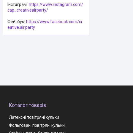
Інстаграм
https://www.instagram.com/
cap_creativeairparty/
Фейсбук
https://www.facebook.com/cr
eative.air.party
Коталог товарів
Латексні повітряні кульки
Фольговані повітряні кульки