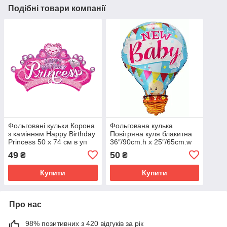
Подібні товари компанії
Фольговані кульки Корона
Фольгована кулька
з камінням Happy Birthday
Повітряна куля блакитна
Princess 50 х 74 см в уп
36″/90cm.h x 25″/65cm.w
код 901829
49
50
₴
₴
Купити
Купити
Про нас
98% позитивних з 420 відгуків за рік