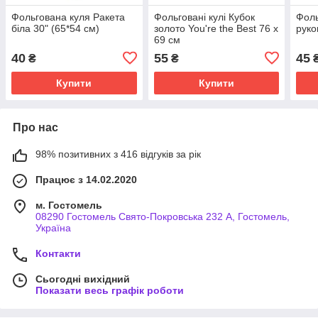
Фольгована куля Ракета
Фольговані кулі Кубок
Фоль
біла 30" (65*54 см)
золото You're the Best 76 х
руко
69 см
40
55
45
₴
₴
Купити
Купити
Про нас
98% позитивних з 416 відгуків за рік
Працює з 14.02.2020
м. Гостомель
08290 Гостомель Свято-Покровська 232 А, Гостомель,
Україна
Контакти
Сьогодні вихідний
Показати весь графік роботи