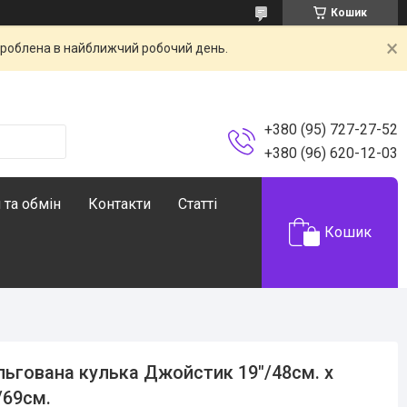
Кошик
броблена в найближчий робочий день.
+380 (95) 727-27-52
+380 (96) 620-12-03
 та обмін
Контакти
Статті
Кошик
ьгована кулька Джойстик 19″/48см. х
/69см.