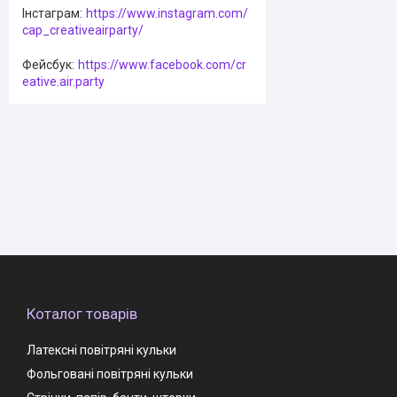
Інстаграм
https://www.instagram.com/
cap_creativeairparty/
Фейсбук
https://www.facebook.com/cr
eative.air.party
Коталог товарів
Латексні повітряні кульки
Фольговані повітряні кульки