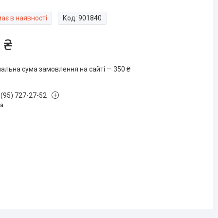
ає в наявності
Код:
901840
 ₴
мальна сума замовлення на сайті — 350 ₴
 (95) 727-27-52
на