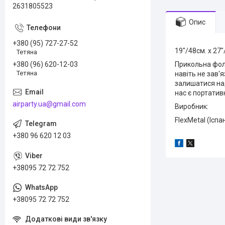
2631805523
Опис
+380 (95) 727-27-52
19″/48см. х 27
Тетяна
+380 (96) 620-12-03
Прикольна фол
Тетяна
навіть не зав'
залишатися наду
нас є портатив
airparty.ua@gmail.com
Виробник:
FlexMetal (Іспа
+380 96 620 12 03
+38095 72 72 752
+38095 72 72 752