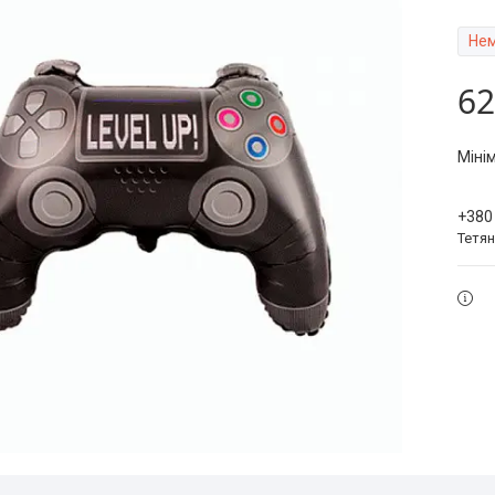
Нем
62
Міні
+380
Тетя