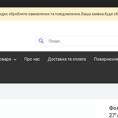
идко обробляти замовлення та повідомлення, Ваша заявка буде о
овари
Про нас
Доставка та оплата
Повернення
Фол
27″