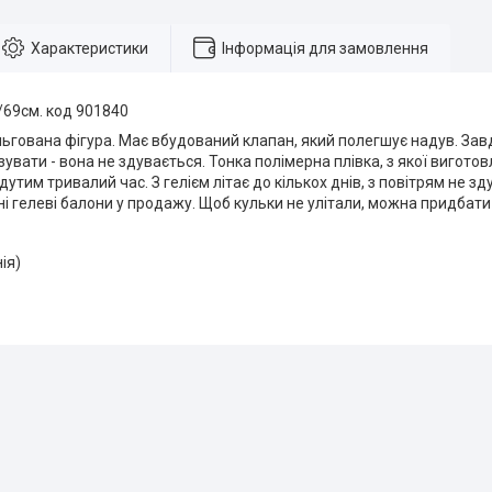
Характеристики
Інформація для замовлення
″/69см. код 901840
ьгована фігура. Має вбудований клапан, який полегшує надув. Зав
язувати - вона не здувається. Тонка полімерна плівка, з якої вигот
тим тривалий час. З гелієм літає до кількох днів, з повітрям не зду
ні гелеві балони у продажу. Щоб кульки не улітали, можна придбат
нія)