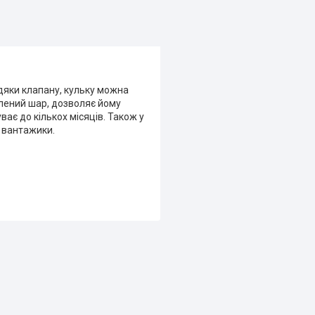
дяки клапану, кульку можна
овлений шар, дозволяє йому
ває до кількох місяців. Також у
и вантажики.