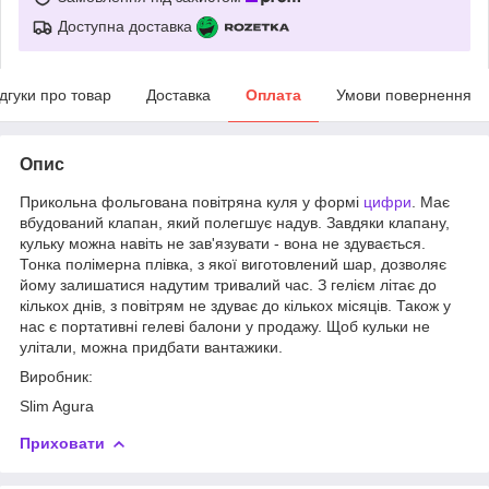
Доступна доставка
ідгуки про товар
Доставка
Оплата
Умови повернення
Опис
Прикольна фольгована повітряна куля у формі
цифри
. Має
вбудований клапан, який полегшує надув. Завдяки клапану,
кульку можна навіть не зав'язувати - вона не здувається.
Тонка полімерна плівка, з якої виготовлений шар, дозволяє
йому залишатися надутим тривалий час. З гелієм літає до
кількох днів, з повітрям не здуває до кількох місяців. Також у
нас є портативні гелеві балони у продажу. Щоб кульки не
улітали, можна придбати вантажики.
Виробник:
Slim Agura
Приховати