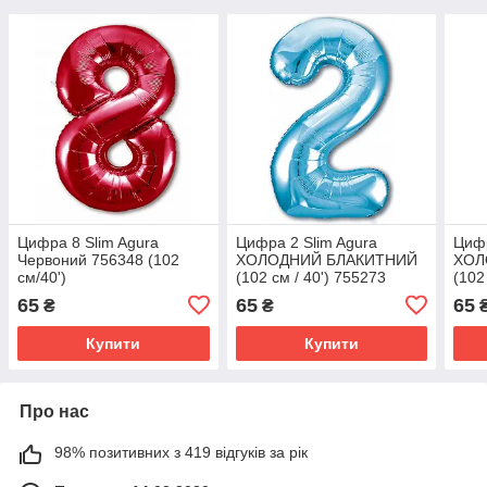
Цифра 8 Slim Agura
Цифра 2 Slim Agura
Цифр
Червоний 756348 (102
ХОЛОДНИЙ БЛАКИТНИЙ
ХОЛ
см/40')
(102 см / 40') 755273
(102
65
65
65
₴
₴
Купити
Купити
Про нас
98% позитивних з 419 відгуків за рік