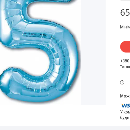
65
Міні
+380
Тетя
У ко
будь