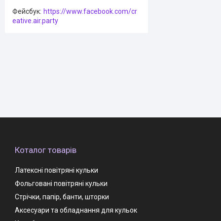
Фейсбук
https://www.facebook.com/cr
eative.air.party
Коталог товарів
Латексні повітряні кульки
Фольговані повітряні кульки
Стрічки, папір, банти, шторки
Аксесуари та обладнання для кульок