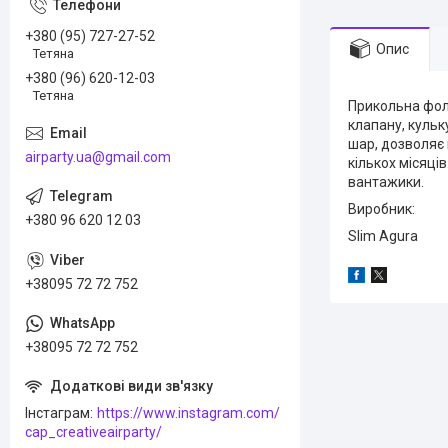
+380 (95) 727-27-52
Опис
Тетяна
+380 (96) 620-12-03
Тетяна
Прикольна фол
клапану, кульк
шар, дозволяє 
airparty.ua@gmail.com
кількох місяці
вантажики.
Виробник:
+380 96 620 12 03
Slim Agura
+38095 72 72 752
+38095 72 72 752
Інстаграм
https://www.instagram.com/
cap_creativeairparty/