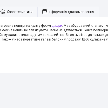
Характеристики
Інформація для замовлення
ьгована повітряна куля у формі
цифри
. Має вбудований клапан, я
у можна навіть не зав'язувати - вона не здувається. Тонка полімерн
йому залишатися надутим тривалий час. З гелієм літає до кількох дн
в. Також у нас є портативні гелеві балони у продажу. Щоб кульки не