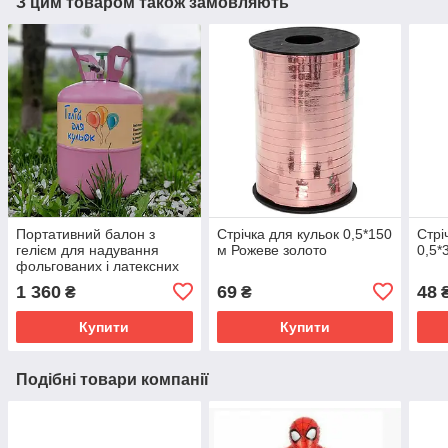
З цим товаром також замовляють
Портативний балон з
Стрічка для кульок 0,5*150
Стрі
гелієм для надування
м Рожеве золото
0,5*
фольгованих і латексних
кульок з насадкою
1 360
69
48
₴
₴
Купити
Купити
Подібні товари компанії