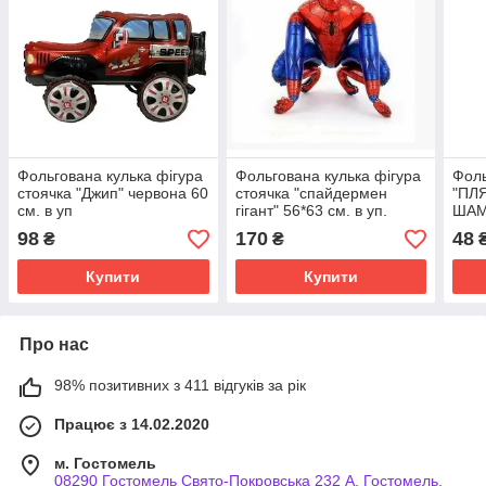
Фольгована кулька фігура
Фольгована кулька фігура
Фоль
стоячка "Джип" червона 60
стоячка "спайдермен
"ПЛ
см. в уп
гігант" 56*63 см. в уп.
ШАМ
New 
98
170
48
₴
₴
СМ
Купити
Купити
Про нас
98% позитивних з 411 відгуків за рік
Працює з 14.02.2020
м. Гостомель
08290 Гостомель Свято-Покровська 232 А, Гостомель,