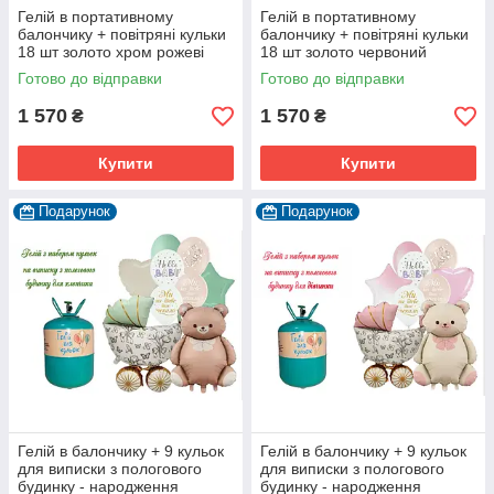
Гелій в портативному
Гелій в портативному
балончику + повітряні кульки
балончику + повітряні кульки
18 шт золото хром рожеві
18 шт золото червоний
Готово до відправки
Готово до відправки
1 570
1 570
₴
₴
Купити
Купити
Подарунок
Подарунок
Гелій в балончику + 9 кульок
Гелій в балончику + 9 кульок
для виписки з пологового
для виписки з пологового
будинку - народження
будинку - народження