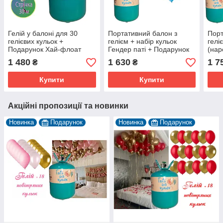
Гелій у балоні для 30
Портативний балон з
Порт
гелієвих кульок +
гелієм + набір кульок
гелі
Подарунок Хай-флоат
Гендер паті + Подарунок
(нар
(гель для подовження
Хай 
1 480
1 630
1 7
₴
₴
польоту кульок)
поло
Купити
Купити
Акційні пропозиції та новинки
Новинка
Подарунок
Новинка
Подарунок