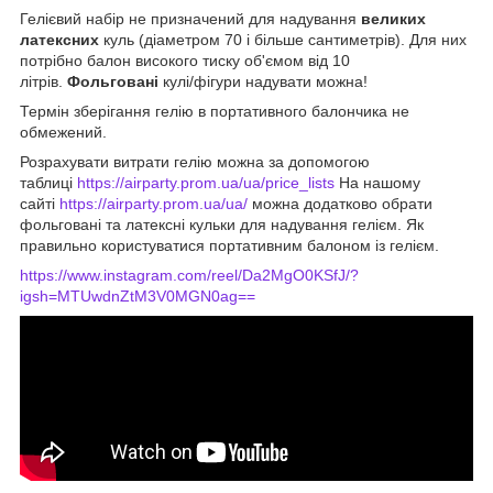
Гелієвий набір не призначений для надування
великих
латексних
куль (діаметром 70 і більше сантиметрів). Для них
потрібно балон високого тиску об'ємом від 10
літрів.
Фольговані
кулі/фігури надувати можна!
Термін зберігання гелію в портативного балончика не
обмежений.
Розрахувати витрати гелію можна за допомогою
таблиці
https://airparty.prom.ua/ua/price_lists
На нашому
сайті
https://airparty.prom.ua/ua/
можна додатково обрати
фольговані та латексні кульки для надування гелієм. Як
правильно користуватися портативним балоном із гелієм.
https://www.instagram.com/reel/Da2MgO0KSfJ/?
igsh=MTUwdnZtM3V0MGN0ag==