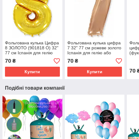
Фольгована кулька Цифра
Фольгована кулька цифра
Фоль
8 ЗОЛОТО (901818 O) 32"
7 32" 77 см рожеве золото
цифр
77 см Іспанія для гелію
Іспанія для гелію або
(фук
або повітря
повітря
або 
70
70
₴
₴
70
Купити
Купити
Подібні товари компанії