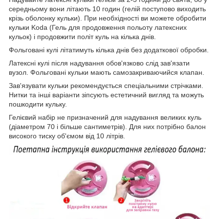
середньому вони літають 10 годин (гелій поступово виходить
крізь оболонку кульки). При необхідності ви можете обробити
кульки Koda (Гель для продовження польоту латексних
кульок) і продовжити політ куль на кілька днів.
Фольговані кулі літатимуть кілька днів без додаткової обробки.
Латексні кулі після надування обов'язково слід зав'язати
вузол. Фольговані кульки мають самозакриваючийся клапан.
Зав'язувати кульки рекомендується спеціальними стрічками.
Нитки та інші варіанти зіпсують естетичний вигляд та можуть
пошкодити кульку.
Гелієвий набір не призначений для надування великих куль
(діаметром 70 і більше сантиметрів). Для них потрібно балон
високого тиску об'ємом від 10 літрів.