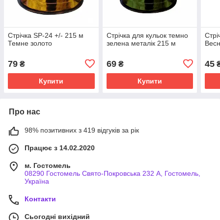
Стрічка SP-24 +/- 215 м
Стрічка для кульок темно
Стрі
Темне золото
зелена металік 215 м
Вес
79
69
45
₴
₴
Купити
Купити
Про нас
98% позитивних з 419 відгуків за рік
Працює з 14.02.2020
м. Гостомель
08290 Гостомель Свято-Покровська 232 А, Гостомель,
Україна
Контакти
Сьогодні вихідний