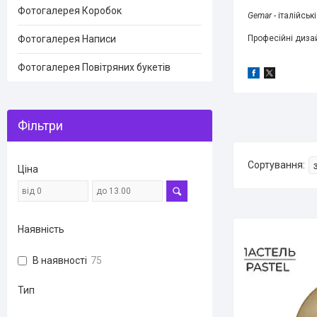
Фотогалерея Коробок
Gemar
- італійськ
Професійні дизай
Фотогалерея Написи
Фотогалерея Повітряних букетів
Фільтри
Ціна
Наявність
В наявності
75
Тип