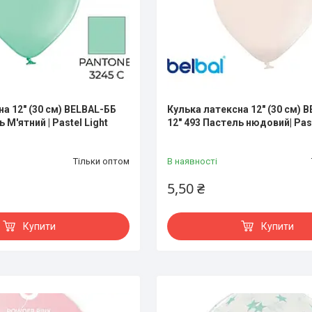
а 12" (30 см) BELBAL-ББ
Кулька латексна 12" (30 см) 
 М'ятний | Pastel Light
12" 493 Пастель нюдовий| Past
Тільки оптом
В наявності
5,50 ₴
Купити
Купити