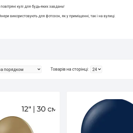
і повітряні кулі для будь-яких завдань!
нери використовують для фотозон, як у приміщенні, так і на вулиці.