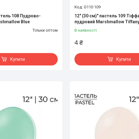
G110 109
астель 108 Пудрово-
12" (30 см)" пастель 109 Тіфф
shmallow Blue
пудровий Marshmallow Tiffan
Тільки оптом
В наявності
4 ₴
Купити
Купити