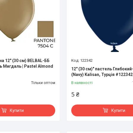
а 12" (30 см) BELBAL-ББ
122342
ь Мигдаль | Pastel Almond
12" (30 см)" пастель Глибокий
(Navy) Kalisan, Турція #122342
Тільки оптом
В наявності
5 ₴
Купити
Купити