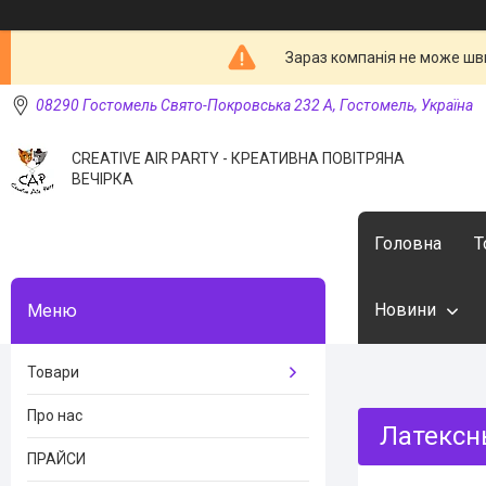
Зараз компанія не може шв
08290 Гостомель Свято-Покровська 232 А, Гостомель, Україна
CREATIVE AIR PARTY - КРЕАТИВНА ПОВІТРЯНА
ВЕЧІРКА
Головна
Т
Новини
Товари
Про нас
Латексн
ПРАЙСИ