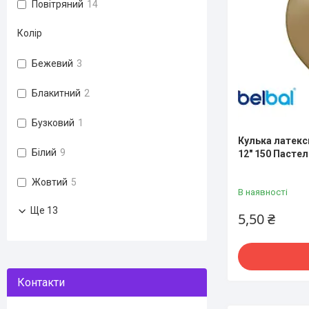
Повітряний
14
Колір
Бежевий
3
Блакитний
2
Бузковий
1
Кулька латексн
Білий
9
12" 150 Пастел
Жовтий
5
В наявності
Ще 13
5,50 ₴