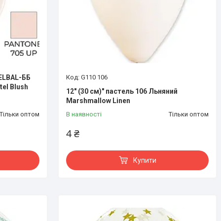
BELBAL-ББ
G110 106
el Blush
12" (30 см)" пастель 106 Льняний
Marshmallow Linen
Тільки оптом
В наявності
Тільки оптом
4 ₴
Купити