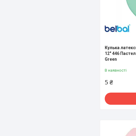
Кулька латексн
12" 446 Пастель
Green
В наявності
5 ₴