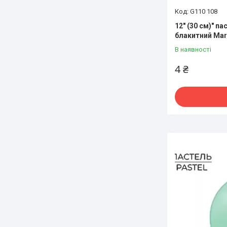
G110 108
12" (30 см)" п
блакитний Mar
В наявності
4 ₴