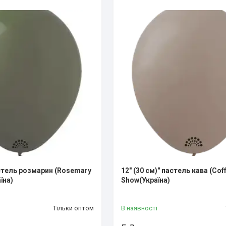
астель розмарин (Rosemary
12" (30 см)" пастель кава (Cof
їна)
Show(Україна)
Тільки оптом
В наявності