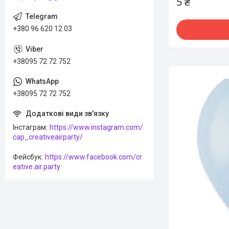
5 ₴
+380 96 620 12 03
+38095 72 72 752
+38095 72 72 752
Інстаграм
https://www.instagram.com/
cap_creativeairparty/
Фейсбук
https://www.facebook.com/cr
eative.air.party