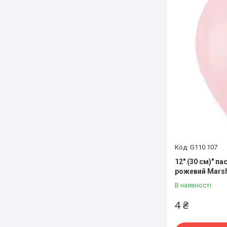
G110 107
12" (30 см)" п
рожевий Marsh
В наявності
4 ₴