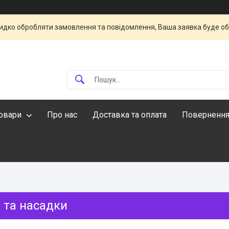
идко обробляти замовлення та повідомлення, Ваша заявка буде о
овари
Про нас
Доставка та оплата
Повернення
 та насадки