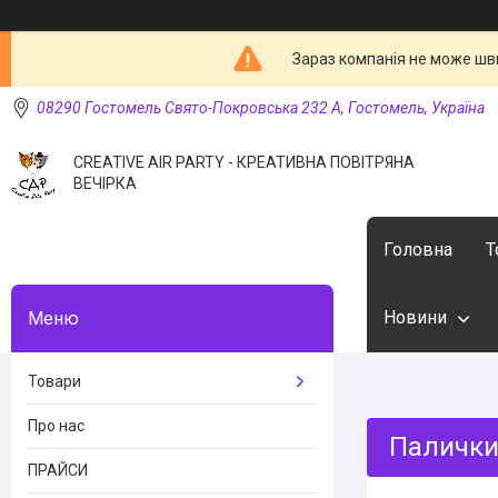
Зараз компанія не може шв
08290 Гостомель Свято-Покровська 232 А, Гостомель, Україна
CREATIVE AIR PARTY - КРЕАТИВНА ПОВІТРЯНА
ВЕЧІРКА
Головна
Т
Новини
Товари
Про нас
Палички
ПРАЙСИ