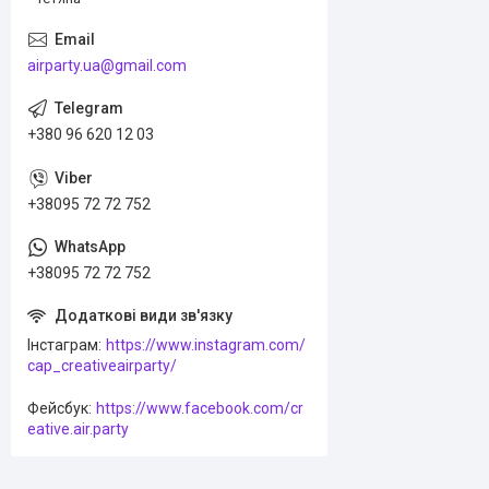
airparty.ua@gmail.com
+380 96 620 12 03
+38095 72 72 752
+38095 72 72 752
Інстаграм
https://www.instagram.com/
cap_creativeairparty/
Фейсбук
https://www.facebook.com/cr
eative.air.party