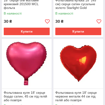
18" серце б/м матовий
Фольгована кулька 18" (45
кремовий 201500 MCL
см) серце сатин сусальне
фольга
золото Starlight Gold
В наявності
В наявності
30
30
₴
₴
Купити
Купити
Фольгована куля 18' серце
Фольгована куля 18' серце
бордо сатин, 45 см під гелій
червоне металік 44 см під
або повітря
гелій або повітря