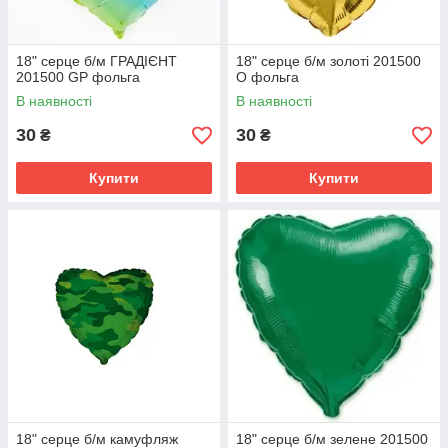
18" серце б/м ГРАДІЄНТ
18" серце б/м золоті 201500
201500 GP фольга
O фольга
В наявності
В наявності
30
30
₴
₴
Купити
Купити
18" серце б/м камуфляж
18" серце б/м зелене 201500