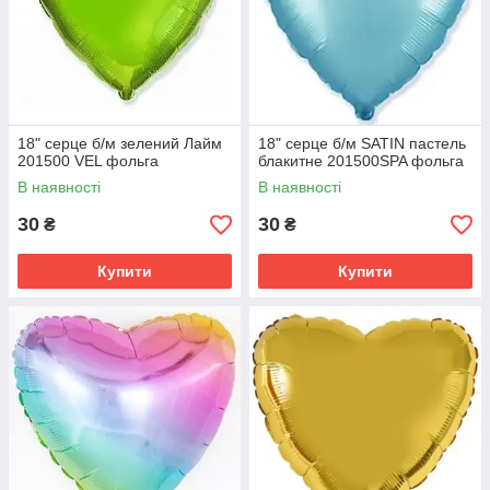
18" серце б/м зелений Лайм
18" серце б/м SATIN пастель
201500 VEL фольга
блакитне 201500SPA фольга
В наявності
В наявності
30
30
₴
₴
Купити
Купити