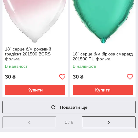
18" серце б/м рожевий
градієнт 201500 BGRS
18" серце б/м бірюза смарагд
фольга
201500 TU фольга
В наявності
В наявності
30
30
₴
₴
Купити
Купити
Показати ще
1
/ 6