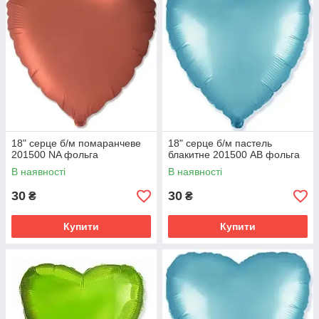
18" серце б/м помаранчеве
18" серце б/м пастель
201500 NA фольга
блакитне 201500 AB фольга
В наявності
В наявності
30
30
₴
₴
Купити
Купити