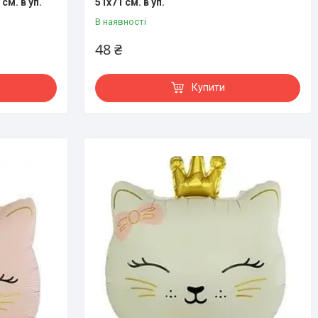
см. в уп.
51х71 см. в уп.
В наявності
48 ₴
Купити