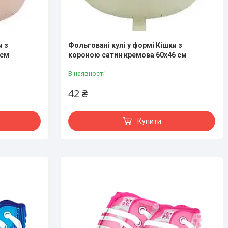
и з
Фольговані кулі у формі Кішки з
 см
короною сатин кремова 60х46 см
В наявності
42 ₴
Купити