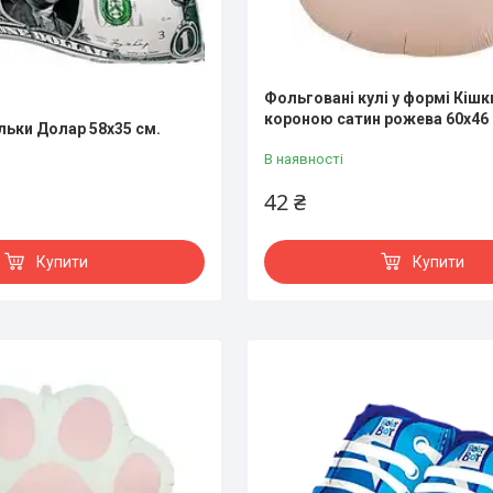
Фольговані кулі у формі Кішк
короною сатин рожева 60х46
льки Долар 58х35 см.
В наявності
42 ₴
Купити
Купити