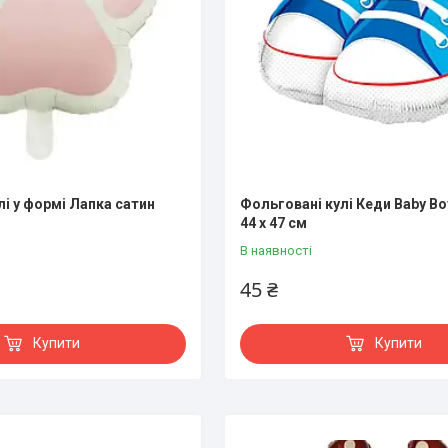
лі у формі Лапка сатин
Фольговані кулі Кеди Baby Boy
44 x 47 см
В наявності
45 ₴
Купити
Купити