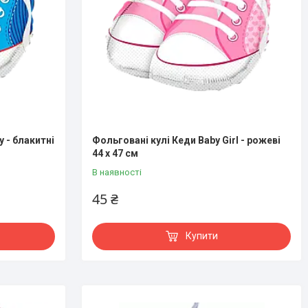
 - блакитні
Фольговані кулі Кеди Baby Girl - рожеві
44 x 47 см
В наявності
45 ₴
Купити