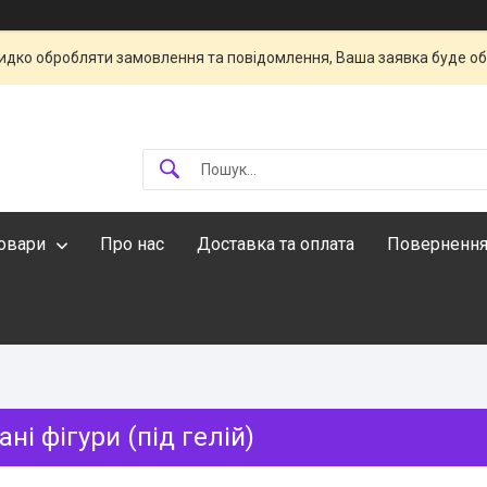
идко обробляти замовлення та повідомлення, Ваша заявка буде о
овари
Про нас
Доставка та оплата
Повернення
ні фігури (під гелій)