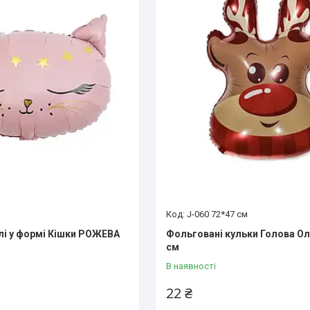
J-060 72*47 см
лі у формі Кішки РОЖЕВА
Фольговані кульки Голова Ол
см
В наявності
22 ₴