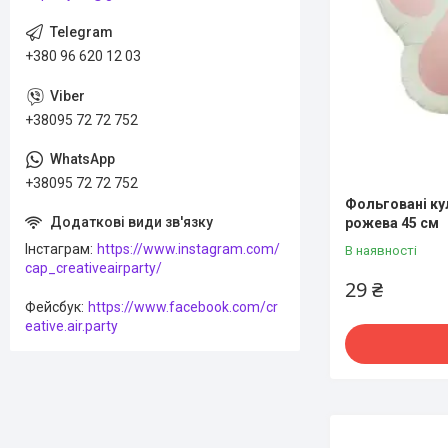
+380 96 620 12 03
+38095 72 72 752
+38095 72 72 752
Фольговані ку
рожева 45 см
Інстаграм
https://www.instagram.com/
В наявності
cap_creativeairparty/
29 ₴
Фейсбук
https://www.facebook.com/cr
eative.air.party