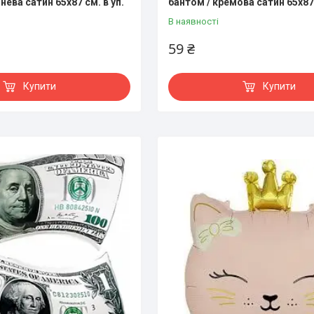
нева сатин 65х87 см. в уп.
бантом / кремова сатин 65х87 
В наявності
59 ₴
Купити
Купити