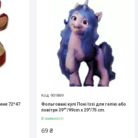
901869
еня 72*47
Фольговані кулі Поні Іззі для гелію або
повітря 39″”/99cm x 29″/75 cm.
В наявності
69 ₴