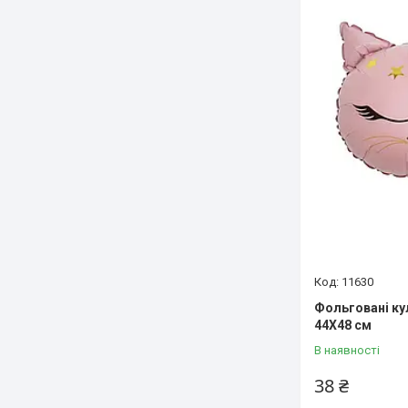
11630
Фольговані ку
44Х48 см
В наявності
38 ₴