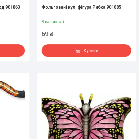
рд 901863
Фольговані кулі фігура Рибка 901885
В наявності
69 ₴
Купити