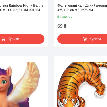
лька Rainbow High - Белла
Фольговані кулі Дикий леопа
0CM.H X 20"/51CM 901884
42"/108 см x 30"/75 см
В наявності
69 ₴
Купити
Купити