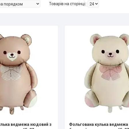
улька ведмежа нюдовий з
Фольгована кулька ведмежа