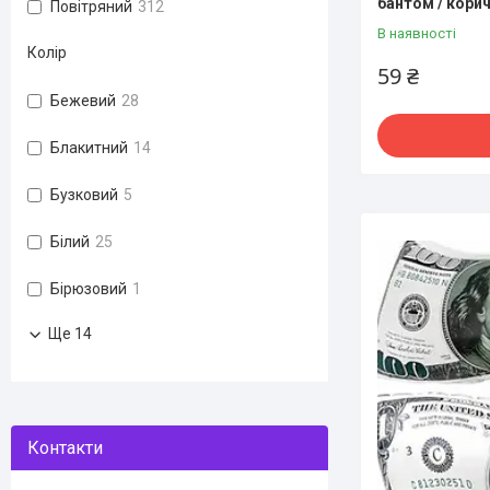
бантом / корич
Повітряний
312
В наявності
Колір
59 ₴
Бежевий
28
Блакитний
14
Бузковий
5
Білий
25
Бірюзовий
1
Ще 14