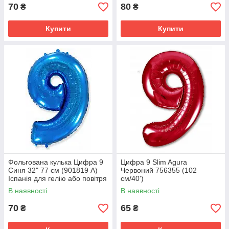
70
80
₴
₴
Купити
Купити
Фольгована кулька Цифра 9
Цифра 9 Slim Agura
Синя 32" 77 см (901819 A)
Червоний 756355 (102
Іспанія для гелію або повітря
см/40')
В наявності
В наявності
70
65
₴
₴