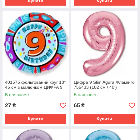
Купити
Купити
401575 фольгований круг 18*
Цифра 9 Slim Agura Фламінго
45 см з малюнком ЦИФРА 9
755433 (102 см / 40')
В наявності
В наявності
27
65
₴
₴
Купити
Купити