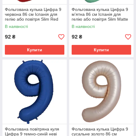
Фольгована кулька Цифра 9
Фольгована кулька Цифра 9
червона 86 см Іспанія для
м'ятна 86 см Іспанія для
гелію або повітря Slim Red
гелію або повітря Slim Matte
34"
Mint 34"
В наявності
В наявності
92
92
₴
₴
Купити
Купити
Фольгована повітряна куля
Фольгована кулька Цифра 9
Цифра 9 темно-синій неві
сусальне золото 86 см