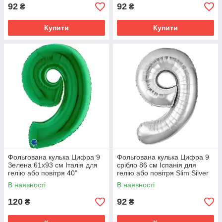
92
92
₴
₴
Купити
Купити
Фольгована кулька Цифра 9
Фольгована кулька Цифра 9
Зелена 61x93 см Італія для
срібло 86 см Іспанія для
гелію або повітря 40"
гелію або повітря Slim Silver
34"
В наявності
В наявності
120
92
₴
₴