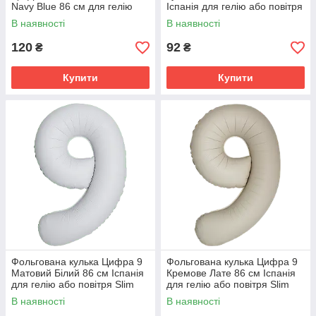
Navy Blue 86 см для гелію
Іспанія для гелію або повітря
або повітря
Slim Matte Starlight Gold 34"
В наявності
В наявності
120
92
₴
₴
Купити
Купити
Фольгована кулька Цифра 9
Фольгована кулька Цифра 9
Матовий Білий 86 см Іспанія
Кремове Лате 86 см Іспанія
для гелію або повітря Slim
для гелію або повітря Slim
Matte White 34"
Matte Creamy Latte 34"
В наявності
В наявності