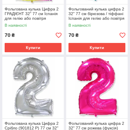
Фольгована кулька Цифра 2
Фольгований кулька цифра 2
ГРАДІЄНТ 32" 77 см Іспанія
32" 77 см бірюзова / тіффані
для гелію або повітря
Іспанія для гелію або повітря
В наявності
В наявності
70
70
₴
₴
Купити
Купити
Фольгована кулька Цифра 2
Фольгований кулька цифра 2
Срібло (901812 Р) 77 см 32"
32" 77 см рожева (фуксія)