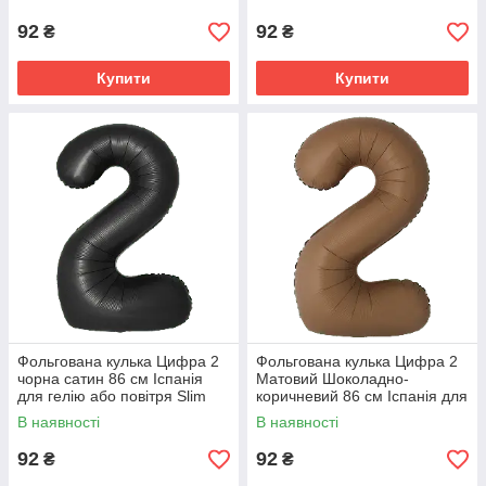
92
92
₴
₴
Купити
Купити
Фольгована кулька Цифра 2
Фольгована кулька Цифра 2
чорна сатин 86 см Іспанія
Матовий Шоколадно-
для гелію або повітря Slim
коричневий 86 см Іспанія для
Satin Black 34"
гелію або повітря Slim Matte
В наявності
В наявності
Choco Brown 34"
92
92
₴
₴