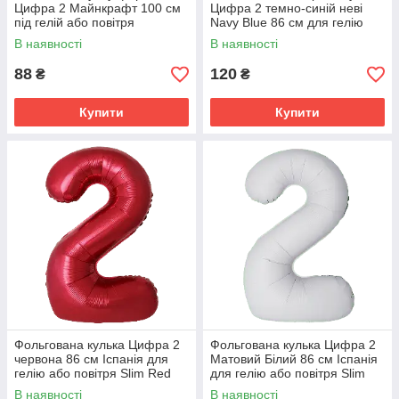
Цифра 2 Майнкрафт 100 см
Цифра 2 темно-синій неві
під гелій або повітря
Navy Blue 86 см для гелію
або повітря
В наявності
В наявності
88
120
₴
₴
Купити
Купити
Фольгована кулька Цифра 2
Фольгована кулька Цифра 2
червона 86 см Іспанія для
Матовий Білий 86 см Іспанія
гелію або повітря Slim Red
для гелію або повітря Slim
34"
Matte White 34"
В наявності
В наявності