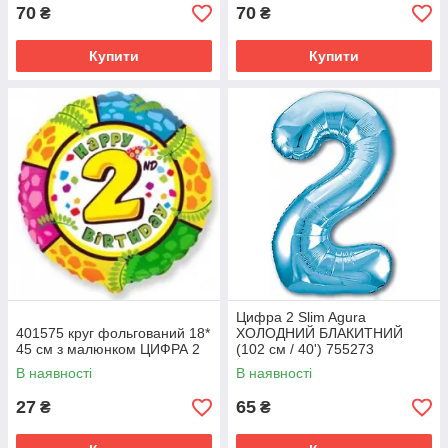
70
70
₴
₴
Купити
Купити
Цифра 2 Slim Agura
401575 круг фольгований 18*
ХОЛОДНИЙ БЛАКИТНИЙ
45 см з малюнком ЦИФРА 2
(102 см / 40') 755273
В наявності
В наявності
27
65
₴
₴