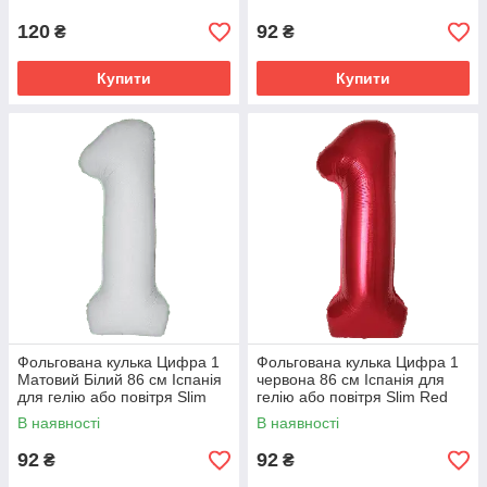
120
92
₴
₴
Купити
Купити
Фольгована кулька Цифра 1
Фольгована кулька Цифра 1
Матовий Білий 86 см Іспанія
червона 86 см Іспанія для
для гелію або повітря Slim
гелію або повітря Slim Red
Matte White 34"
34"
В наявності
В наявності
92
92
₴
₴