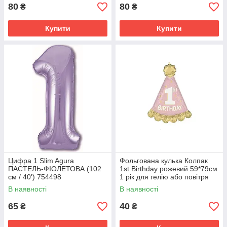
80
80
₴
₴
Купити
Купити
Цифра 1 Slim Agura
Фольгована кулька Колпак
ПАСТЕЛЬ-ФІОЛЕТОВА (102
1st Birthday рожевий 59*79см
см / 40') 754498
1 рік для гелію або повітря
В наявності
В наявності
65
40
₴
₴