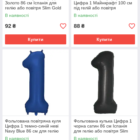
Золото 86 см Іспанія для
Цифра 1 Майнкрафт 100 см
гелію або повітря Slim Gold
під гелій або повітря
34"
В наявності
В наявності
92
88
₴
₴
Купити
Купити
Фольгована повітряна куля
Фольгована кулька Цифра 1
Цифра 1 темно-синій неві
чорна сатин 86 см Іспанія
Navy Blue 86 см для гелію
для гелію або повітря Slim
або повітря
Satin Black 34"
В наявності
В наявності