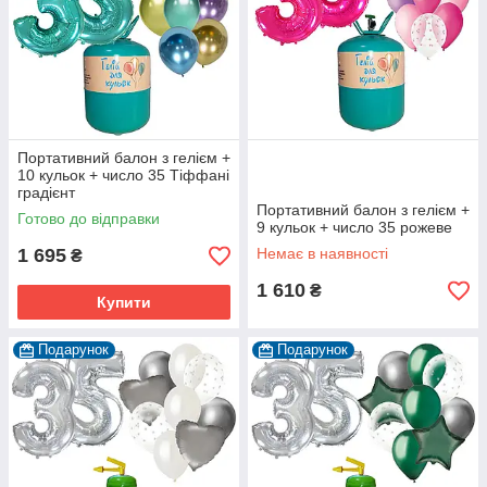
Портативний балон з гелієм +
10 кульок + число 35 Тіффані
градієнт
Портативний балон з гелієм +
Готово до відправки
9 кульок + число 35 рожеве
1 695
Немає в наявності
₴
1 610
₴
Купити
Подарунок
Подарунок