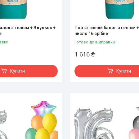
лон з гелієм + 9 кульок +
Портативний балон з гелієм +
е
число 16 срібне
авки
Готово до відправки
1 616 ₴
Купити
Купити