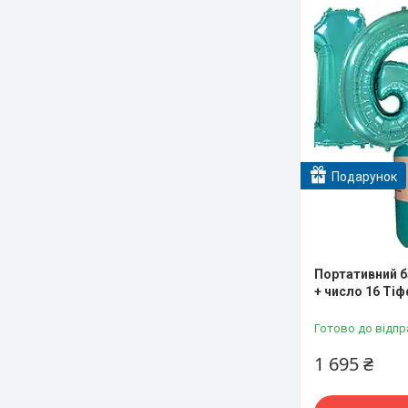
Подарунок
Портативний ба
+ число 16 Тіф
Готово до відпр
1 695 ₴