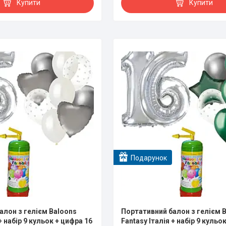
Купити
Купити
Подарунок
алон з гелієм Baloons
Портативний балон з гелієм 
+ набір 9 кульок + цифра 16
Fantasy Італія + набір 9 кульо