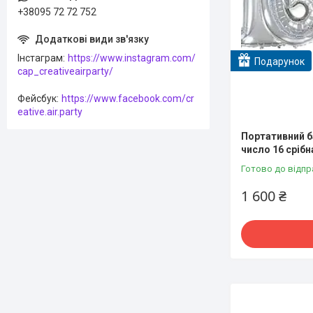
+38095 72 72 752
Інстаграм
https://www.instagram.com/
Подарунок
cap_creativeairparty/
Фейсбук
https://www.facebook.com/cr
eative.air.party
Портативний ба
число 16 срібн
Готово до відпр
1 600 ₴