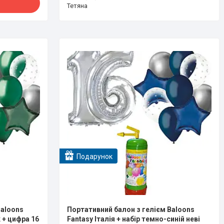
Тетяна
Подарунок
Baloons
Портативний балон з гелієм Baloons
к + цифра 16
Fantasy Італія + набір темно-синій неві