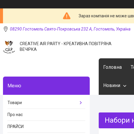
Зараз компанія не може шв
08290 Гостомель Свято-Покровська 232 А, Гостомель, Україна
CREATIVE AIR PARTY - КРЕАТИВНА ПОВІТРЯНА
ВЕЧІРКА
Головна
Т
Новини
Товари
Про нас
Набори н
ПРАЙСИ