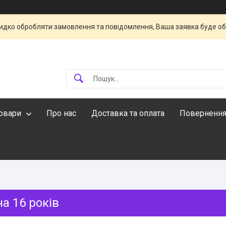
идко обробляти замовлення та повідомлення, Ваша заявка буде о
овари
Про нас
Доставка та оплата
Повернення
а 16 років