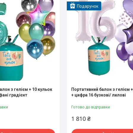
Подарунок
лон з гелієм + 10 кульок
Портативний балон з гелієм +
фані градієнт
+ цифра 16 бузкові/ лилові
авки
Готово до відправки
1 810 ₴