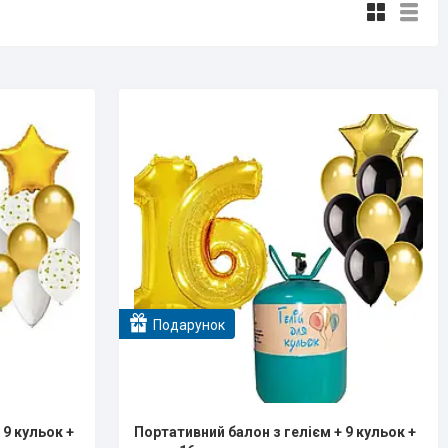
Подарунок
 9 кульок +
Портативний балон з гелієм + 9 кульок +