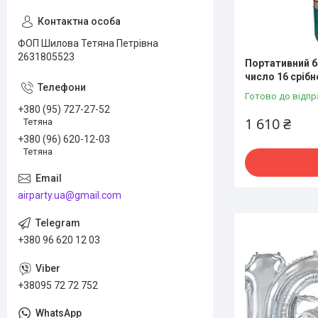
ФОП Шилова Тетяна Петрівна
2631805523
Портативний ба
число 16 срібн
Готово до відпр
+380 (95) 727-27-52
1 610 ₴
Тетяна
+380 (96) 620-12-03
Тетяна
airparty.ua@gmail.com
+380 96 620 12 03
+38095 72 72 752