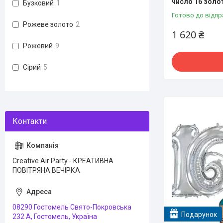
число 16 золо
Бузковий
1
Готово до відпр
Рожеве золото
2
1 620 ₴
Рожевий
9
Сірий
5
Creative Air Party - КРЕАТИВНА
ПОВІТРЯНА ВЕЧІРКА
08290 Гостомель Свято-Покровська
Подарунок
232 А, Гостомель, Україна