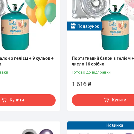
Подарунок
лон з гелієм + 9 кульок +
Портативний балон з гелієм +
а
число 16 срібне
авки
Готово до відправки
1 616 ₴
Купити
Купити
Новинка