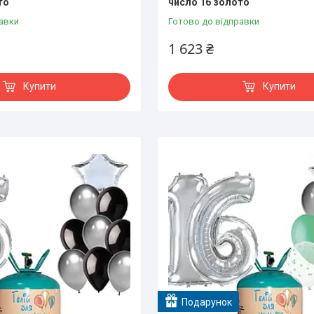
то
число 16 золото
авки
Готово до відправки
1 623 ₴
Купити
Купити
Подарунок