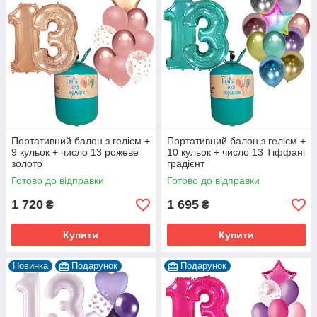
Портативний балон з гелієм +
Портативний балон з гелієм +
9 кульок + число 13 рожеве
10 кульок + число 13 Тіффані
золото
градієнт
Готово до відправки
Готово до відправки
1 720
1 695
₴
₴
Купити
Купити
Новинка
Подарунок
Подарунок