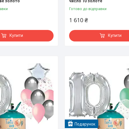
ве золото
число 10 золоте
авки
Готово до відправки
1 610 ₴
Купити
Купити
Подарунок