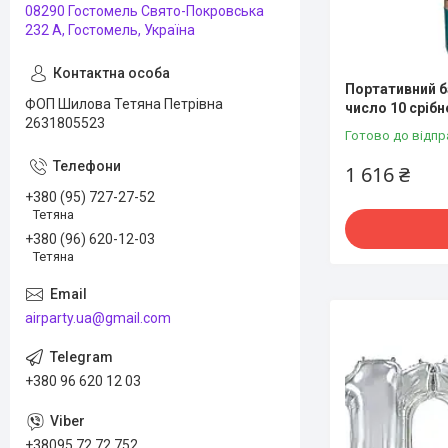
08290 Гостомель Свято-Покровська
232 А, Гостомель, Україна
Портативний ба
ФОП Шилова Тетяна Петрівна
число 10 срібн
2631805523
Готово до відпр
1 616 ₴
+380 (95) 727-27-52
Тетяна
+380 (96) 620-12-03
Тетяна
airparty.ua@gmail.com
+380 96 620 12 03
+38095 72 72 752