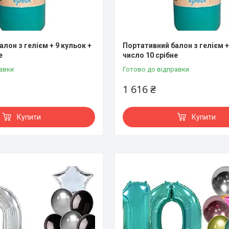
лон з гелієм + 9 кульок +
Портативний балон з гелієм +
е
число 10 срібне
авки
Готово до відправки
1 616 ₴
Купити
Купити