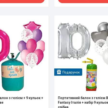
Подарунок
лон з гелієм + 9 кульок +
Портативний балон з гелієм 
ве
Fantasy Італія + набір 9 кульо
срібна