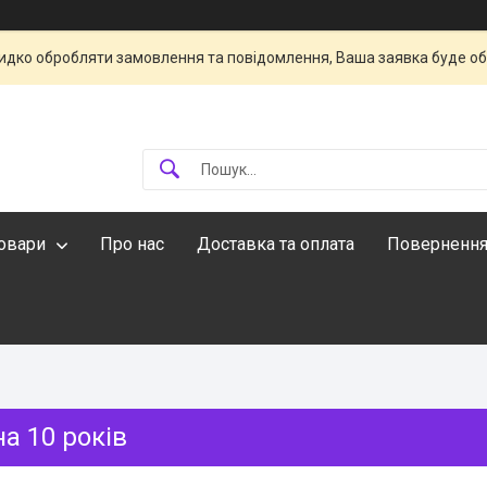
идко обробляти замовлення та повідомлення, Ваша заявка буде о
овари
Про нас
Доставка та оплата
Повернення
а 10 років