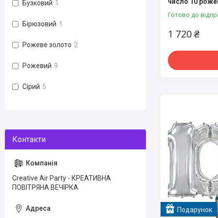
число 10 роже
Бузковий
1
Готово до відпр
Бірюзовий
1
1 720 ₴
Рожеве золото
2
Рожевий
9
Сірий
5
Creative Air Party - КРЕАТИВНА
ПОВІТРЯНА ВЕЧІРКА
Подарунок