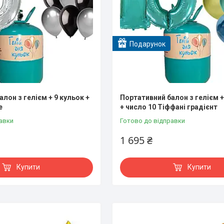
Подарунок
лон з гелієм + 9 кульок +
Портативний балон з гелієм +
е
+ число 10 Тіффані градієнт
авки
Готово до відправки
1 695 ₴
Купити
Купити