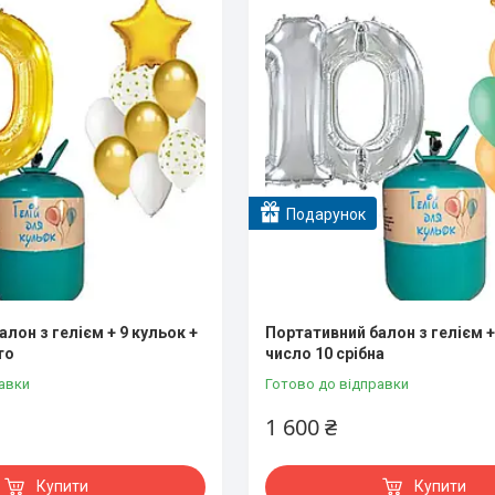
Подарунок
лон з гелієм + 9 кульок +
Портативний балон з гелієм +
то
число 10 срібна
авки
Готово до відправки
1 600 ₴
Купити
Купити