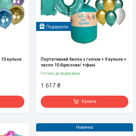
Подарунок
 10 кульок
Портативний балон з гелієм + 9 кульок +
число 10 бірюзове/ тіфані
Готово до відправки
1 617 ₴
Купити
Новинка