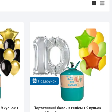
Подарунок
 9 кульок +
Портативний балон з гелієм + 9 кульок +