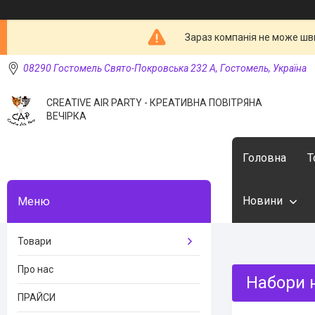
Зараз компанія не може шв
08290 Гостомель Свято-Покровська 232 А, Гостомель, Україна
CREATIVE AIR PARTY - КРЕАТИВНА ПОВІТРЯНА
ВЕЧІРКА
Головна
Т
Новини
Товари
Про нас
Набори н
ПРАЙСИ