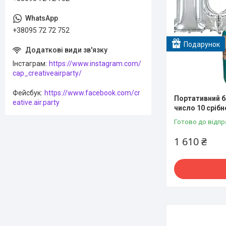
+38095 72 72 752
Подарунок
Інстаграм
https://www.instagram.com/
cap_creativeairparty/
Фейсбук
https://www.facebook.com/cr
Портативний ба
eative.air.party
число 10 срібн
Готово до відпр
1 610 ₴