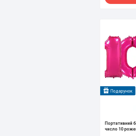
Подарунок
Портативний ба
число 10 роже