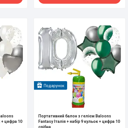
Подарунок
Baloons
Портативний балон з гелієм Baloons
к + цифра 10
Fantasy Італія + набір 9 кульок + цифра 10
срібна