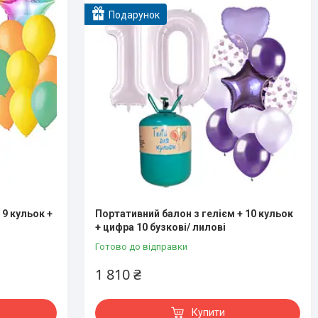
Подарунок
 9 кульок +
Портативний балон з гелієм + 10 кульок
+ цифра 10 бузкові/ лилові
Готово до відправки
1 810 ₴
Купити